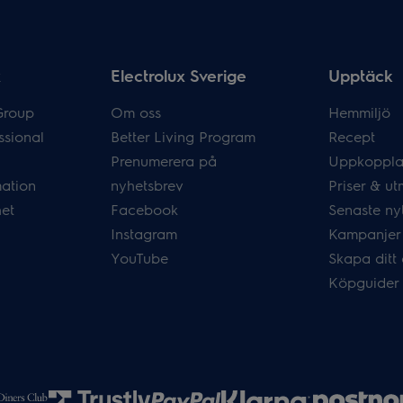
x
Electrolux Sverige
Upptäck
Group
Om oss
Hemmiljö
ssional
Better Living Program
Recept
Prenumerera på
Uppkoppla
mation
nyhetsbrev
Priser & ut
het
Facebook
Senaste ny
Instagram
Kampanjer
YouTube
Skapa ditt
Köpguider