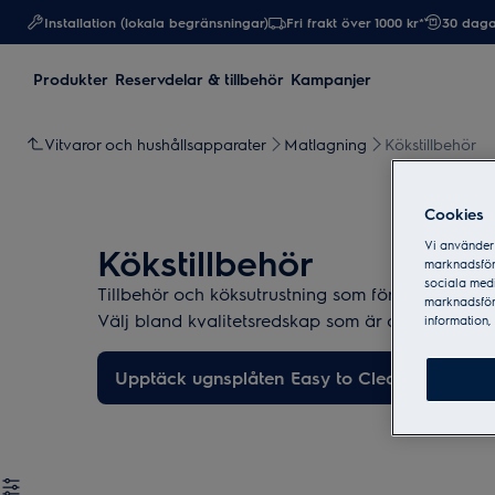
Installation (lokala begränsningar)
Fri frakt över 1000 kr*
30 daga
Produkter
Reservdelar & tillbehör
Kampanjer
Vitvaror och hushållsapparater
Matlagning
Kökstillbehör
Cookies
Vi använder 
Kökstillbehör
marknadsför
sociala medi
Tillbehör och köksutrustning som förenklar och f
marknadsför
Välj bland kvalitetsredskap som är anpassade eft
information, 
Upptäck ugnsplåten Easy to Clean