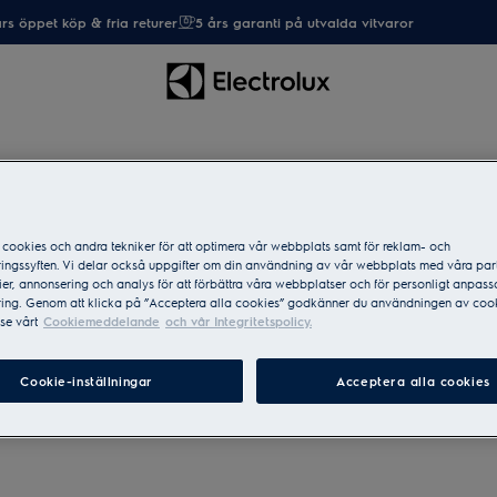
rs öppet köp & fria returer
5 års garanti på utvalda vitvaror
cookies och andra tekniker för att optimera vår webbplats samt för reklam- och
ingssyften. Vi delar också uppgifter om din användning av vår webbplats med våra par
er, annonsering och analys för att förbättra våra webbplatser och för personligt anpas
örbättrar din matlagning.
ing. Genom att klicka på ”Acceptera alla cookies” godkänner du användningen av cook
er just dina produkter.
se vårt
Cookiemeddelande
och vår Integritetspolicy.
Cookie-inställningar
Acceptera alla cookies