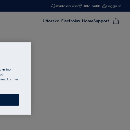
Kontakta oss
Hitta butik
Logga in
Utforska
Electrolux Home
Support
tner inom
sad
ies. För mer