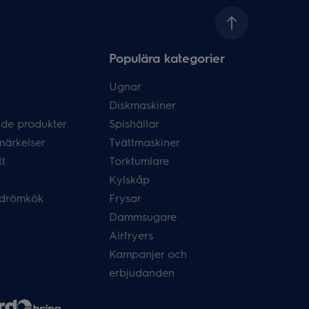
Populära kategorier
Ugnar
Diskmaskiner
de produkter
Spishällar
märkelser
Tvättmaskiner
tt
Torktumlare
Kylskåp
 drömkök
Frysar
Dammsugare
Airfryers
Kampanjer och
erbjudanden