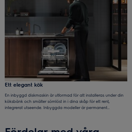
Ett elegant kök
En inbyggd diskmaskin är utformad för att installeras under din
köksbänk och smälter sömlöst in i dina skåp för ett rent,
integrerat utseende. Inbyggda modeller är permanent
installerade och dolda bakom en panel som matchar din
köksinredning.
Fördelar med våra