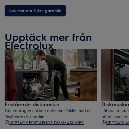
Läs mer om 5 års garantin
Upptäck mer från
Electrolux
Fristående diskmaskin
Diskmaskin
Gör vardagen enklare och mer effektiv med en
Låt oss ta han
fristående diskmaskin.
på det som ver
UPPTÄCK FRISTÅENDE DISKMASKINER
UPPTÄCK A