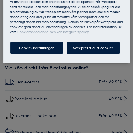
Vi använder cookies och andra tekniker för att optimera vår webbplats
samt för reklam- och marknadsföringssyften. Vi delar också uppgifter om
din användning av vår webbplats med våra partner inom sociala medier,
annonsering och analys för att förbättra våra webbplatser och för
IEB1
personligt anpassad marknadsföring. Genom att klicka på ”Acceptera alla
Explore 7 Blender/Compact Blender
cookies” godkänner du användningen av cookies. För mer information, se
Take away flaska
vårt
Cookiemeddelande
och vår Integritetspolicy.
0 (0)
Cookie-inställningar
Acceptera alla cookies
Vid köp direkt från Electrolux online*
Hemleverans
Från 69 SEK
PostNord ombud
49 SEK
Leverans till paketbox
Från 49 SEK
30 dagars öppet köp & fria returer
Ingår