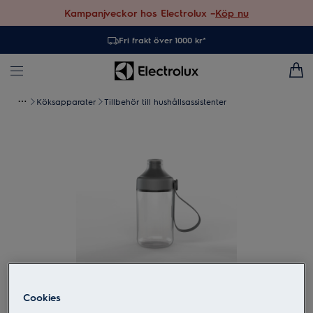
Kampanjveckor hos Electrolux –
Köp nu
Fri frakt över 1000 kr*
Köksapparater
Tillbehör till hushållsassistenter
Cookies
Tryck för att zooma