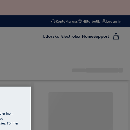
Kontakta oss
Hitta butik
Logga in
Utforska
Electrolux Home
Support
tner inom
sad
ies. För mer