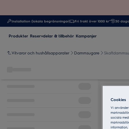
Installation (lokala begränsningar)
Fri frakt över 1000 kr*
30 daga
Produkter
Reservdelar & tillbehör
Kampanjer
Vitvaror och hushållsapparater
Dammsugare
Skaftdammsu
Cookies
Vi använder 
marknadsför
sociala medi
marknadsför
information, 