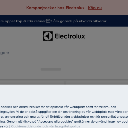
Kampanjveckor hos Electrolux –
Köp nu
rs öppet köp & fria returer
5 års garanti på utvalda vitvaror
gare
cookies och andra tekniker för att optimera vår webbplats samt för reklam- och
ingssyften. Vi delar också uppgifter om din användning av vår webbplats med våra par
er, annonsering och analys för att förbättra våra webbplatser och för personligt anpas
ing. Genom att klicka på ”Acceptera alla cookies” godkänner du användningen av cook
se vårt
Cookiemeddelande
och vår Integritetspolicy.