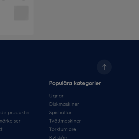
Populära kategorier
Ugnar
Diskmaskiner
de produkter
Spishällar
märkelser
Tvättmaskiner
tt
Torktumlare
Kylskåp