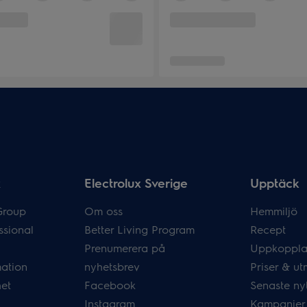
x
Electrolux Sverige
Upptäck
Group
Om oss
Hemmiljö
ssional
Better Living Program
Recept
Prenumerera på
Uppkoppla
mation
nyhetsbrev
Priser & ut
het
Facebook
Senaste ny
Instagram
Kampanjer