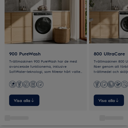
900 PureWash
800 UltraCare
Tvättmaskinen 900 PureWash har de mest
Tvättmaskinen 800 Ul
avancerade funktionerna, inklusive
fiber genom att förb
SoftWater-teknologi, som filtrerar hårt vatten
tvättmedel och skölj
så att tvättmedel kan fungera optimalt.
effektivt vid låga te
tvättprogram.
Visa alla
Visa alla