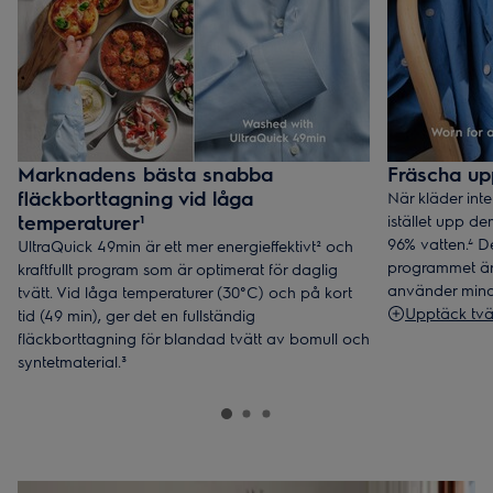
Marknadens bästa snabba
Fräscha up
fläckborttagning vid låga
När kläder inte
temperaturer¹
istället upp d
96% vatten.⁴ D
UltraQuick 49min är ett mer energieffektivt² och
programmet är 
kraftfullt program som är optimerat för daglig
använder mindr
tvätt. Vid låga temperaturer (30°C) och på kort
Upptäck tv
tid (49 min), ger det en fullständig
fläckborttagning för blandad tvätt av bomull och
syntetmaterial.³