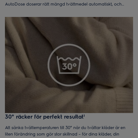
AutoDose doserar rätt mängd tvättmedel automatiskt, och
SensiCare+, som anpassar tid, vatten och energi efter
tvättmängden. Allt för att skydda både dina kläder och miljön.
30° räcker för perfekt resultat¹
Att sänka tvättemperaturen till 30° när du tvättar kläder är en
liten förändring som gör stor skillnad – för dina kläder, din