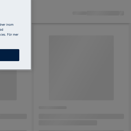
tner inom
sad
ies. För mer