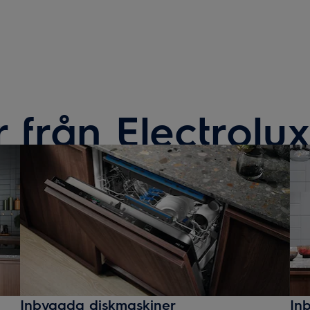
från Electrolu
Inbyggda diskmaskiner
In