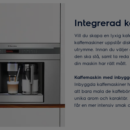
Integrerad k
Vill du skapa en lyxig k
kaffemaskiner uppstår dis
utrymme. Innan du väljer
den ska stå, samt ta reda p
din maskin har rätt mått.
Kaffemaskin med inbygg
Inbyggda kaffemaskiner h
att bara mala de kaffebö
unika arom och karaktär.
får en mer intensiv smak oc