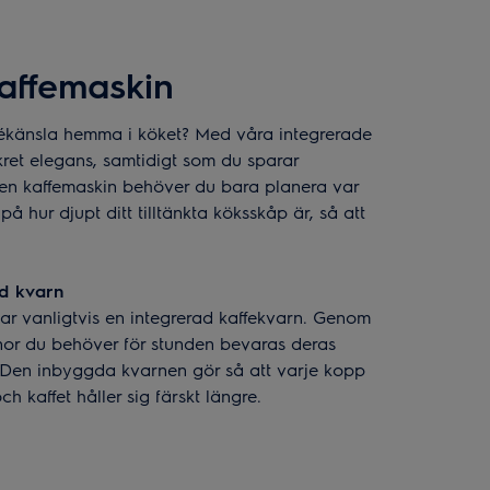
affemaskin
afékänsla hemma i köket? Med våra integrerade
kret elegans, samtidigt som du sparar
 en kaffemaskin behöver du bara planera var
å hur djupt ditt tilltänkta köksskåp är, så att
d kvarn
ar vanligtvis en integrerad kaffekvarn. Genom
nor du behöver för stunden bevaras deras
 Den inbyggda kvarnen gör så att varje kopp
h kaffet håller sig färskt längre.