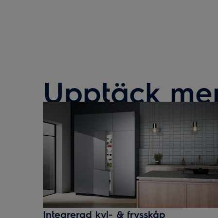
Upptäck mer 
Integrerad kyl- & frysskåp