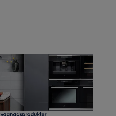
x
byggnadsprodukter