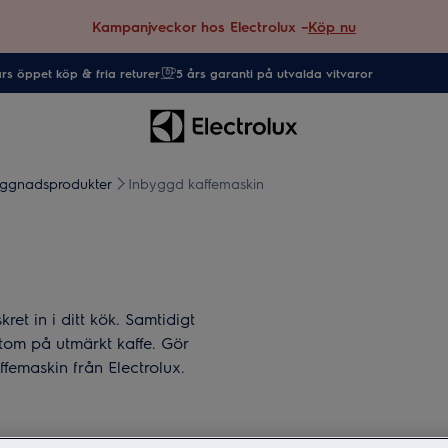
Kampanjveckor hos Electrolux –
Köp nu
rs öppet köp & fria returer
5 års garanti på utvalda vitvaror
ggnadsprodukter
Inbyggd kaffemaskin
ret in i ditt kök. Samtidigt
utom på utmärkt kaffe. Gör
femaskin från Electrolux.