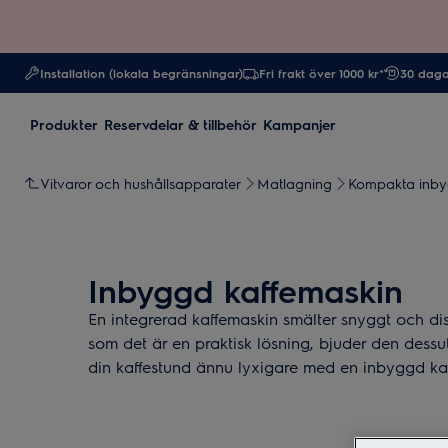
Installation (lokala begränsningar)
Fri frakt över 1000 kr*
30 daga
Produkter
Reservdelar & tillbehör
Kampanjer
Vitvaror och hushållsapparater
Matlagning
Kompakta inby
Inbyggd kaffemaskin
En integrerad kaffemaskin smälter snyggt och disk
som det är en praktisk lösning, bjuder den dess
din kaffestund ännu lyxigare med en inbyggd kaf