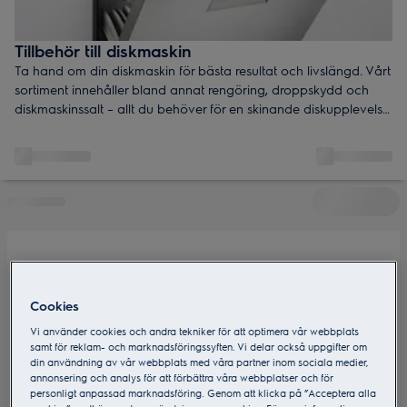
Tillbehör till diskmaskin
Ta hand om din diskmaskin för bästa resultat och livslängd. Vårt
sortiment innehåller bland annat rengöring, droppskydd och
diskmaskinssalt – allt du behöver för en skinande diskupplevelse.
Hitta tillbehör till din diskmaskin.
Cookies
Vi använder cookies och andra tekniker för att optimera vår webbplats
samt för reklam- och marknadsföringssyften. Vi delar också uppgifter om
din användning av vår webbplats med våra partner inom sociala medier,
annonsering och analys för att förbättra våra webbplatser och för
personligt anpassad marknadsföring. Genom att klicka på ”Acceptera alla