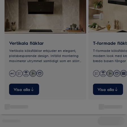
Vertikala fläktar
T-formade fläkt
Vertikala köksfläktar erbjuder en elegant,
T-formade köksfläkta
platsbesparande design. Infälld montering
modern look med kraf
maximerar utrymmet samtidigt som en större
breda basen fångar 
fläktyta effektivt fångar upp ånga och
perfekt för större ma
matos.
Visa alla
Visa alla