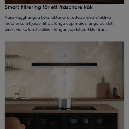
Smart filtrering för ett fräschare kök
Våra vägghängda köksfläktar är utrustade med effektiva
motorer som hjälper till att fånga upp matos, ånga och fett
direkt vid källan. Fettfiltren fångar upp fettpartiklar från
matlagningen och kan enkelt rengöras för smidig skötsel och
bibehållen prestanda över tid.