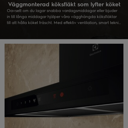
Väggmonterad köksfläkt som lyfter köket
Oavsett om du lagar snabba vardagsmiddagar eller bjuder
in till långa middagar hjälper våra vägghängda köksfläktar
till att hålla köket fräscht. Med effektiv ventilation, smart teknik
och stilren design skapas en miljö där matlagning och stunder
tillsammans får ta plats.