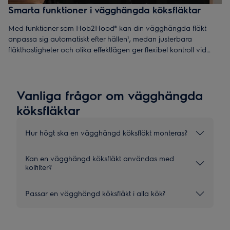
Smarta funktioner i vägghängda köksfläktar
Med funktioner som Hob2Hood® kan din vägghängda fläkt
anpassa sig automatiskt efter hällen¹, medan justerbara
fläkthastigheter och olika effektlägen ger flexibel kontroll vid
matlagning. Med LED-belysning får du bra överblick över
hällen, och Breeze-funktionen² kan tyst fräscha upp luften efter
matlagning.
Vanliga frågor om vägghängda
köksfläktar
Hur högt ska en vägghängd köksfläkt monteras?
Kan en vägghängd köksfläkt användas med
kolfilter?
Passar en vägghängd köksfläkt i alla kök?