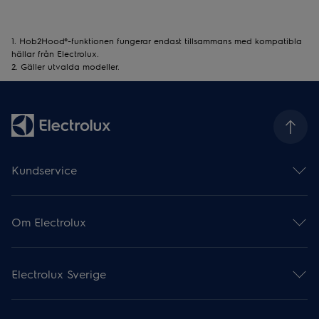
1. Hob2Hood®-funktionen fungerar endast tillsammans med kompatibla
hällar från Electrolux.
2. Gäller utvalda modeller.
Kundservice
Hjälp & support
Supportartiklar
Om Electrolux
Hitta din produktmanual
Boka service online
Om Electrolux Group
Garanti
Electrolux Professional
Registrera din produkt
Electrolux Sverige
Press & nyheter
Recensera din produkt
Finansiell information
Ångerrätt
Om oss
Miljö & hållbarhet
Köp från Electrolux.se