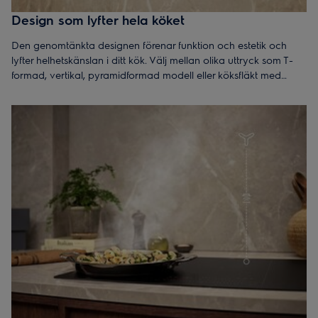
Design som lyfter hela köket
Den genomtänkta designen förenar funktion och estetik och
lyfter helhetskänslan i ditt kök. Välj mellan olika uttryck som T-
formad, vertikal, pyramidformad modell eller köksfläkt med
glasfront – anpassade för att passa just din köksstil.