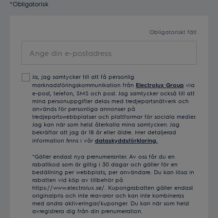
*Obligatorisk
Obligatoriskt fält
Ange
din
e-
Ja, jag samtycker till att få personlig
postadress
marknadsföringskommunikation från
Electrolux Group
via
e-post, telefon, SMS och post. Jag samtycker också till att
mina personuppgifter delas med tredjepartsnätverk och
används för personliga annonser på
tredjepartswebbplatser och plattformar för sociala medier.
Jag kan när som helst återkalla mina samtycken. Jag
bekräftar att jag är 18 år eller äldre. Mer detaljerad
information finns i vår
dataskyddsförklaring.
*Gäller endast nya prenumeranter. Av oss får du en
rabattkod som är giltig i 30 dagar och gäller för en
beställning per webbplats, per användare. Du kan lösa in
rabatten vid köp av tillbehör på
https://www.electrolux.se/. Kupongrabatten gäller endast
originalpris och inte reavaror och kan inte kombineras
med andra aktiveringar/kuponger. Du kan när som helst
avregistrera dig från din prenumeration.