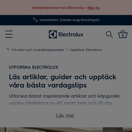
Kampanjveckor hos Electrolux –
Köp nu
Fri frakt över 1000 kr*
Sök
0
Menu
Vitvaror och hushållsapparater
Upptäck Electrolux
UTFORSKA ELECTROLUX
Läs artiklar, guider och upptäck
våra bästa vardagstips
Utforska bland inspirerande artiklar och köpguider,
upplev fördelerna av ett smart hem och låt dig
inspireras av tips för smartare val i vardagen.
Läs mer