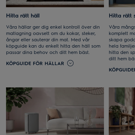
Hitta rätt häll
Hitta rätt 
Våra hällar ger dig enkel kontroll över din
Våra mångsi
matlagning oavsett om du kokar, steker,
komplett ma
ångar eller sauterar din mat. Med vår
skapa goda
köpguide kan du enkelt hitta den häll som
hela familj
passar dina behov och ditt hem bäst.
hitta den s
ditt hem bäs
KÖPGUIDE FÖR HÄLLAR
KÖPGUIDE