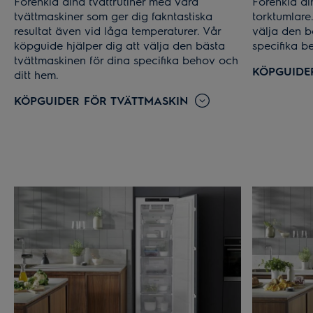
Förenkla dina tvättrutiner med våra
Förenkla di
tvättmaskiner som ger dig fakntastiska
torktumlare
resultat även vid låga temperaturer. Vår
välja den b
köpguide hjälper dig att välja den bästa
specifika b
tvättmaskinen för dina specifika behov och
KÖPGUIDE
ditt hem.
KÖPGUIDER FÖR TVÄTTMASKIN