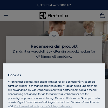
Fri frakt över 1000 kr*
Recensera din produkt
Din åsikt är värdefull! Sök efter din produkt nedan för
att lämna ett omdöme.
Cookies
Ta en bild av
Vi använder cookies och andra tekniker för att optimera vår webbplats
samt för reklam- och marknadsföringssyften. Vi delar också uppgifter om
produktdekalen för att
din användning av vår webbplats med våra partner inom sociala medier,
annonsering och analys för att förbättra våra webbplatser och för
hitta din produkt och
personligt anpassad marknadsföring. Genom att klicka på ”Acceptera alla
cookies” godkänner du användningen av cookies. För mer information, se
vårt
Cookiemeddelande
och vår Integritetspolicy.