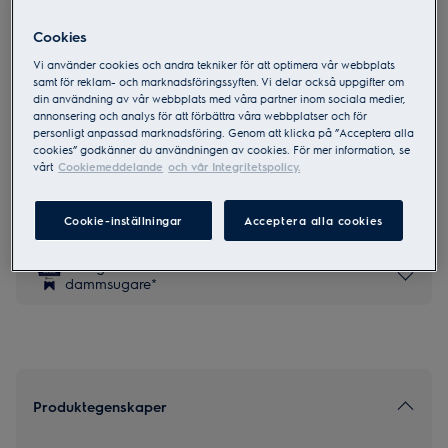
Cookies
ES52CB21SH
Vi använder cookies och andra tekniker för att optimera vår webbplats
500 Skaftdammsugare upp till 50
samt för reklam- och marknadsföringssyften. Vi delar också uppgifter om
din användning av vår webbplats med våra partner inom sociala medier,
min
annonsering och analys för att förbättra våra webbplatser och för
personligt anpassad marknadsföring. Genom att klicka på ”Acceptera alla
4.3 (24)
cookies” godkänner du användningen av cookies. För mer information, se
vårt
Cookiemeddelande
och vår Integritetspolicy.
Säkerhetsinstruktioner och säkerhetsvarningar enligt EU-
förordning 2023/988 finns listade i produktmanualen. Läs hela
Cookie-inställningar
Acceptera alla cookies
manualen för säker användning av produkten.
Sveriges mest sålda varumärke inom
dammsugare*
Produktegenskaper