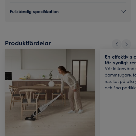
Fullständig specifikation
Produktfördelar
En effektiv 
för synligt r
Vår lättanvänd
dammsugare, för
resultat på all
och fina partikl