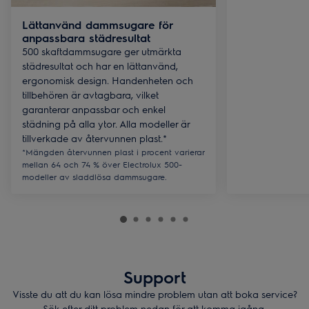
Lättanvänd dammsugare för
anpassbara städresultat
500 skaftdammsugare ger utmärkta
städresultat och har en lättanvänd,
ergonomisk design. Handenheten och
tillbehören är avtagbara, vilket
garanterar anpassbar och enkel
städning på alla ytor. Alla modeller är
tillverkade av återvunnen plast.*
*Mängden återvunnen plast i procent varierar
mellan 64 och 74 % över Electrolux 500-
modeller av sladdlösa dammsugare.
Support
Visste du att du kan lösa mindre problem utan att boka service?
Sök efter ditt problem nedan för att komma igång.