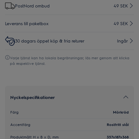
PostNord ombud
49 SEK
Leverans till paketbox
49 SEK
30 dagars öppet köp & fria returer
Ingår
Varje tjänst kan ha lokala begränsningar, läs mer genom att klicka
på respektive tjänst.
Nyckelspecifikationer
Färg
Mörkröd
Accentfärg
Rostfritt stål
Produktmått H x B x D, mm
357x187x368