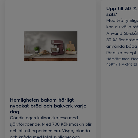
Upp till 30 % 
sats*
Med två rymliga
kan du välja rät
Använd 6L-skålen
30 %* fler bröd
använda båda s
för olika recept.
*Jämfört med Ele
4BPT / HA-3481E) e
Hemligheten bakom härligt
nybakat bröd och bakverk varje
dag
Gör din egen kulinariska resa med
självförtroende. Med 700 Köksmaskin blir
det lätt att experimentera. Vispa, blanda
och knåda med total synlighet och