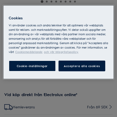
E6KM1-4DRT
Cookies
Assistent 700 Köksmaskin
Vi använder cookies och andra tekniker för att optimera vår webbplats
samt för reklam- och marknadsföringssyften. Vi delar också uppgifter om
din användning av vår webbplats med våra partner inom sociala medier,
4.6 (107)
annonsering och analys för att förbättra våra webbplatser och för
personligt anpassad marknadsföring. Genom att klicka på ”Acceptera alla
cookies” godkänner du användningen av cookies. För mer information, se
vårt
Cookiemeddelande
och vår Integritetspolicy.
Säkerhetsinstruktioner och säkerhetsvarningar enligt EU-
Cookie-inställningar
Acceptera alla cookies
förordning 2023/988 finns listade i produktmanualen. Läs hela
manualen för säker användning av produkten.
Vid köp direkt från Electrolux online*
Hemleverans
Från 69 SEK