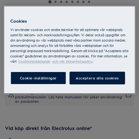
LFG426W
Cookies
Köksfläkt 500 ExtractionTech 60 cm
Vi använder cookies och andra tekniker för att optimera vår webbplats
samt för reklam- och marknadsföringssyften. Vi delar också uppgifter om
din användning av vår webbplats med våra partner inom sociala medier,
2.3 (4)
annonsering och analys för att förbättra våra webbplatser och för
personligt anpassad marknadsföring. Genom att klicka på ”Acceptera alla
Produktblad
cookies” godkänner du användningen av cookies. För mer information, se
vårt
Cookiemeddelande
och vår Integritetspolicy.
Cookie-inställningar
Acceptera alla cookies
Säkerhetsinstruktioner och säkerhetsvarningar enligt EU-
förordning 2023/988 finns listade i kapitel 1 och 2 i
produktmanualen. Läs hela manualen för säker användning
av produkten.
Vid köp direkt från Electrolux online*