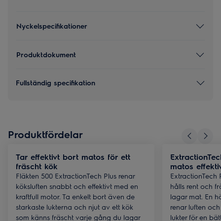
Nyckelspecifikationer
Produktdokument
Fullständig specifikation
Produktfördelar
Tar effektivt bort matos för ett
ExtractionTec
fräscht kök
matos effekti
Fläkten 500 ExtractionTech Plus renar
ExtractionTech Pl
köksluften snabbt och effektivt med en
hålls rent och f
kraftfull motor. Ta enkelt bort även de
lagar mat. En 
starkaste lukterna och njut av ett kök
renar luften oc
som känns fräscht varje gång du lagar
lukter för en bä