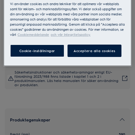
Vi använder cookies och andra tekniker för att optimera vår webbplats
samt för reklam- och marknadsföringssyften. Vi delar också uppgifter om
din användning av vår webbplats med våra partner inom sociala medier,
HOP670MF
annonsering och analys för att förbättra våra webbplatser och för
600 Pure Bridge 60 cm
personligt anpassad marknadsföring. Genom att klicka på ”Acceptera alla
cookies” godkänner du användningen av cookies. För mer information, se
vårt
Cookiemeddelande
och vår Integritetspolicy.
4 (2)
Cookie-inställningar
Acceptera alla cookies
Produktblad
Säkerhetsinstruktioner och säkerhetsvarningar enligt EU-
förordning 2023/988 finns listade i kapitel 1 och 2 i
produktmanualen. Läs hela manualen för säker användning
av produkten.
Produktegenskaper
Bredd (mm)
590