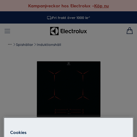
Kampanjveckor hos Electrolux –
Köp nu
Fri frakt över 1000 kr*
Spishällar
Induktionshäll
Tryck för att zooma
Cookies