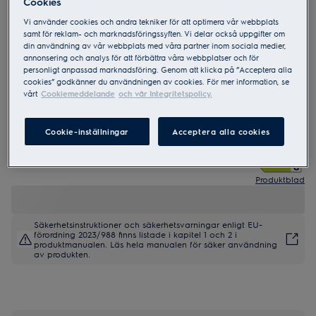
Cookies
Vi använder cookies och andra tekniker för att optimera vår webbplats
samt för reklam- och marknadsföringssyften. Vi delar också uppgifter om
ESG89410UX
din användning av vår webbplats med våra partner inom sociala medier,
700 GlassCare 60 cm
annonsering och analys för att förbättra våra webbplatser och för
personligt anpassad marknadsföring. Genom att klicka på ”Acceptera alla
cookies” godkänner du användningen av cookies. För mer information, se
vårt
Cookiemeddelande
och vår Integritetspolicy.
Cookie-inställningar
Acceptera alla cookies
0 (0)
Produktblad
Säkerhetsinstruktioner och säkerhetsvarningar enligt EU-
förordning 2023/988 finns listade i kapitel 1 och 2 i
produktmanualen. Läs hela manualen för säker användning
av produkten.