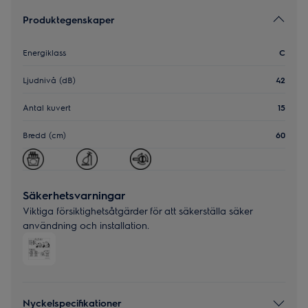
Produktegenskaper
Energiklass
C
Ljudnivå (dB)
42
Antal kuvert
15
Bredd (cm)
60
Säkerhetsvarningar
Viktiga försiktighetsåtgärder för att säkerställa säker
användning och installation.
Nyckelspecifikationer