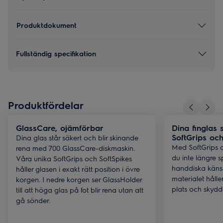
Produktdokument
Fullständig specifikation
Produktfördelar
GlassCare, ojämförbar
Dina finglas
SoftGrips och
Dina glas står säkert och blir skinande
Med SoftGrips 
rena med 700 GlassCare-diskmaskin.
du inte längre 
Våra unika SoftGrips och SoftSpikes
handdiska känsl
håller glasen i exakt rätt position i övre
materialet hålle
korgen. I nedre korgen ser GlassHolder
plats och skydd
till att höga glas på fot blir rena utan att
gå sönder.