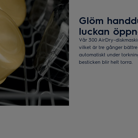
Glöm handdu
luckan öppna
Vår 300 AirDry-diskmaskin
vilket är tre gånger bätt
automatiskt under torkning
besticken blir helt torra.