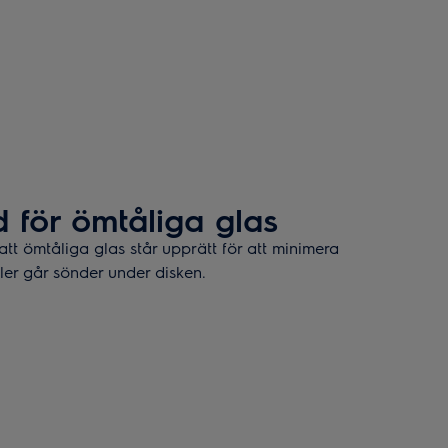
 för ömtåliga glas
tt ömtåliga glas står upprätt för att minimera
ller går sönder under disken.