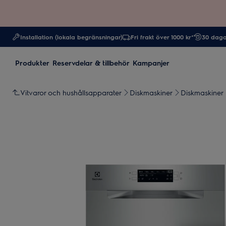
Installation (lokala begränsningar)
Fri frakt över 1000 kr*
30 daga
Produkter
Reservdelar & tillbehör
Kampanjer
Vitvaror och hushållsapparater
Diskmaskiner
Diskmaskiner