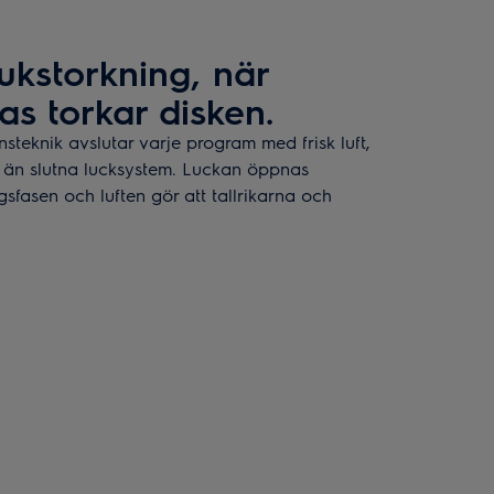
kstorkning, när
s torkar disken.
steknik avslutar varje program med frisk luft,
re än slutna lucksystem. Luckan öppnas
sfasen och luften gör att tallrikarna och