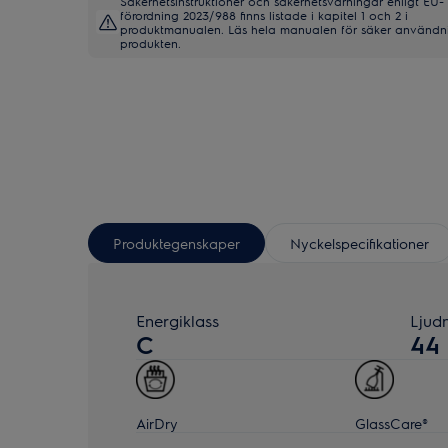
Säkerhetsinstruktioner och säkerhetsvarningar enligt EU-
förordning 2023/988 finns listade i kapitel 1 och 2 i
produktmanualen. Läs hela manualen för säker användn
produkten.
Produktegenskaper
Nyckelspecifikationer
Energiklass
Ljud
C
44
AirDry
GlassCare®