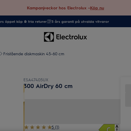
Kampanjveckor hos Electrolux –
Köp nu
rs öppet köp & fria returer
5 års garanti på utvalda vitvaror
Fristående diskmaskin 45-60 cm
ESA47405UX
300 AirDry 60 cm
5 (1)