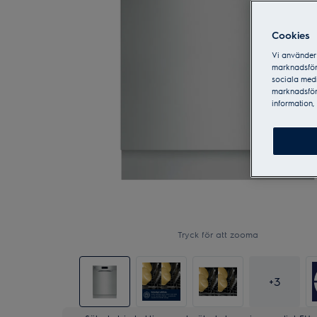
Cookies
Vi använder 
marknadsför
sociala medi
marknadsför
information, 
Tryck för att zooma
+
3