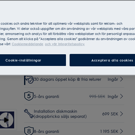
Produktblad
Vid köp direkt från Electrolux online*
cookies och andra tekniker för att optimera vår webbplats samt för reklam- och
Bring – Hemleverans tomtgräns
299 SEK
ingssyften. Vi delar också uppgifter om din användning av vår webbplats med våra par
er, annonsering och analys för att förbättra våra webbplatser och för personligt anpas
ing. Genom att klicka på ”Acceptera alla cookies” godkänner du användningen av cook
se vårt
Cookiemeddelande
och vår Integritetspolicy.
Schenker – Hemleverans tomtgräns
149 SEK
Cookie-inställningar
Acceptera alla cookies
Hemleverans med inbärning
599 SEK
30 dagars öppet köp & fria returer
Ingår
5-års garanti
995 SEK
Ingår
Installation diskmaskin
699 SEK
(droppbricka säljs separat)
8-års garanti
1 195 SEK