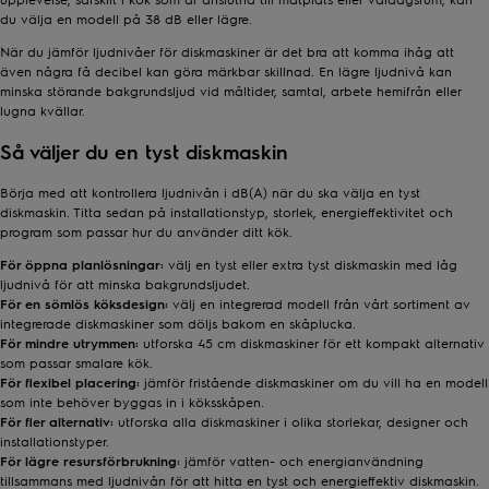
du välja en modell på 38 dB eller lägre.
När du jämför ljudnivåer för diskmaskiner är det bra att komma ihåg att
även några få decibel kan göra märkbar skillnad. En lägre ljudnivå kan
minska störande bakgrundsljud vid måltider, samtal, arbete hemifrån eller
lugna kvällar.
Så väljer du en tyst diskmaskin
Börja med att kontrollera ljudnivån i dB(A) när du ska välja en tyst
diskmaskin. Titta sedan på installationstyp, storlek, energieffektivitet och
program som passar hur du använder ditt kök.
För öppna planlösningar:
välj en tyst eller extra tyst diskmaskin med låg
ljudnivå för att minska bakgrundsljudet.
För en sömlös köksdesign:
välj en integrerad modell från vårt sortiment av
integrerade diskmaskiner
som döljs bakom en skåplucka.
För mindre utrymmen:
utforska
45 cm diskmaskiner
för ett kompakt alternativ
som passar smalare kök.
För flexibel placering:
jämför
fristående diskmaskiner
om du vill ha en modell
som inte behöver byggas in i köksskåpen.
För fler alternativ:
utforska alla
diskmaskiner
i olika storlekar, designer och
installationstyper.
För lägre resursförbrukning:
jämför vatten- och energianvändning
tillsammans med ljudnivån för att hitta en tyst och energieffektiv diskmaskin.