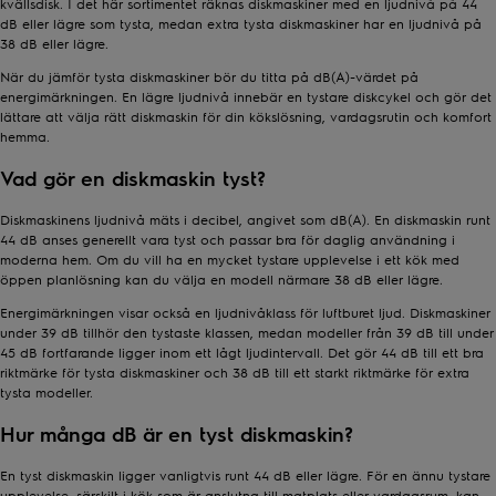
kvällsdisk. I det här sortimentet räknas diskmaskiner med en ljudnivå på 44
dB eller lägre som tysta, medan extra tysta diskmaskiner har en ljudnivå på
38 dB eller lägre.
När du jämför tysta diskmaskiner bör du titta på dB(A)-värdet på
energimärkningen. En lägre ljudnivå innebär en tystare diskcykel och gör det
lättare att välja rätt diskmaskin för din kökslösning, vardagsrutin och komfort
hemma.
Vad gör en diskmaskin tyst?
Diskmaskinens ljudnivå mäts i decibel, angivet som dB(A). En diskmaskin runt
44 dB anses generellt vara tyst och passar bra för daglig användning i
moderna hem. Om du vill ha en mycket tystare upplevelse i ett kök med
öppen planlösning kan du välja en modell närmare 38 dB eller lägre.
Energimärkningen visar också en ljudnivåklass för luftburet ljud. Diskmaskiner
under 39 dB tillhör den tystaste klassen, medan modeller från 39 dB till under
45 dB fortfarande ligger inom ett lågt ljudintervall. Det gör 44 dB till ett bra
riktmärke för tysta diskmaskiner och 38 dB till ett starkt riktmärke för extra
tysta modeller.
Hur många dB är en tyst diskmaskin?
En tyst diskmaskin ligger vanligtvis runt 44 dB eller lägre. För en ännu tystare
upplevelse, särskilt i kök som är anslutna till matplats eller vardagsrum, kan