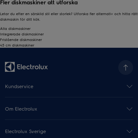
Fler diskmaskiner att utforska
Letar du efter en särskild stil eller storlek? Utforska fler alternativ och hitta rätt
diskmaskin för ditt kök.
Alla diskmaskiner
Integrerade diskmaskiner
Fristående diskmaskiner
45 cm diskmaskiner
Kundservice
Hjälp & support
Supportartiklar
Om Electrolux
Hitta din produktmanual
Boka service online
Om Electrolux Group
Garanti
Electrolux Professional
Registrera din produkt
Electrolux Sverige
Press & nyheter
Recensera din produkt