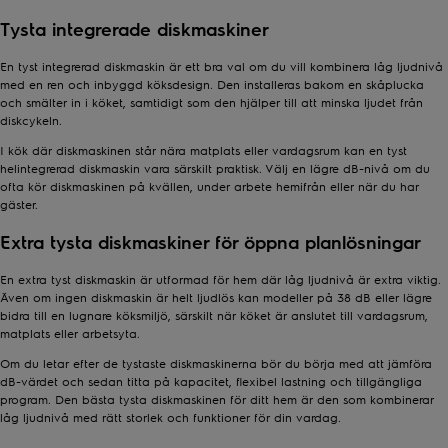
Tysta integrerade diskmaskiner
En tyst integrerad diskmaskin är ett bra val om du vill kombinera låg ljudnivå
med en ren och inbyggd köksdesign. Den installeras bakom en skåplucka
och smälter in i köket, samtidigt som den hjälper till att minska ljudet från
diskcykeln.
I kök där diskmaskinen står nära matplats eller vardagsrum kan en tyst
helintegrerad diskmaskin vara särskilt praktisk. Välj en lägre dB-nivå om du
ofta kör diskmaskinen på kvällen, under arbete hemifrån eller när du har
gäster.
Extra tysta diskmaskiner för öppna planlösningar
En extra tyst diskmaskin är utformad för hem där låg ljudnivå är extra viktig.
Även om ingen diskmaskin är helt ljudlös kan modeller på 38 dB eller lägre
bidra till en lugnare köksmiljö, särskilt när köket är anslutet till vardagsrum,
matplats eller arbetsyta.
Om du letar efter de tystaste diskmaskinerna bör du börja med att jämföra
dB-värdet och sedan titta på kapacitet, flexibel lastning och tillgängliga
program. Den bästa tysta diskmaskinen för ditt hem är den som kombinerar
låg ljudnivå med rätt storlek och funktioner för din vardag.