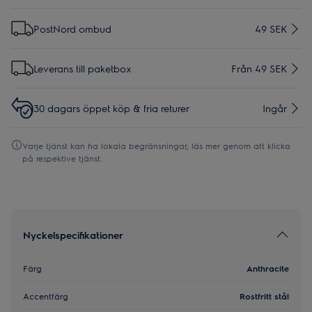
PostNord ombud
49 SEK
Leverans till paketbox
Från 49 SEK
30 dagars öppet köp & fria returer
Ingår
Varje tjänst kan ha lokala begränsningar, läs mer genom att klicka
på respektive tjänst.
Nyckelspecifikationer
Färg
Anthracite
Accentfärg
Rostfritt stål