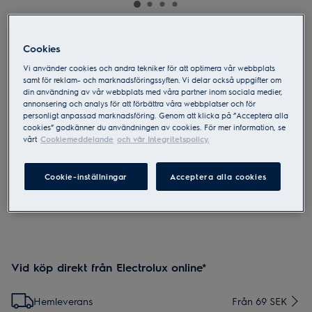
E5CM1-6AN
Cookies
Create 5 Kaffebryggare
Vi använder cookies och andra tekniker för att optimera vår webbplats
samt för reklam- och marknadsföringssyften. Vi delar också uppgifter om
din användning av vår webbplats med våra partner inom sociala medier,
4.3 (100)
annonsering och analys för att förbättra våra webbplatser och för
personligt anpassad marknadsföring. Genom att klicka på ”Acceptera alla
cookies” godkänner du användningen av cookies. För mer information, se
vårt
Cookiemeddelande
och vår Integritetspolicy.
Cookie-inställningar
Acceptera alla cookies
Säkerhetsinstruktioner och säkerhetsvarningar enligt EU-
förordning 2023/988 finns listade i produktmanualen. Läs hela
manualen för säker användning av produkten.
Vid köp direkt från Electrolux online*
Hemleverans
Från 69 SEK