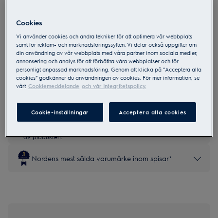
Cookies
LKI540401X
500 SurroundCook Induktionshäll
Vi använder cookies och andra tekniker för att optimera vår webbplats
samt för reklam- och marknadsföringssyften. Vi delar också uppgifter om
50 cm Svart Slät Emalj
din användning av vår webbplats med våra partner inom sociala medier,
annonsering och analys för att förbättra våra webbplatser och för
2 (1)
personligt anpassad marknadsföring. Genom att klicka på ”Acceptera alla
cookies” godkänner du användningen av cookies. För mer information, se
Produktblad
vårt
Cookiemeddelande
och vår Integritetspolicy.
Cookie-inställningar
Acceptera alla cookies
Säkerhetsinstruktioner och säkerhetsvarningar enligt EU-
förordning 2023/988 finns listade i kapitel 1 och 2 i
produktmanualen. Läs hela manualen för säker användning
av produkten.
Nordens mest sålda varumärke inom spisar*