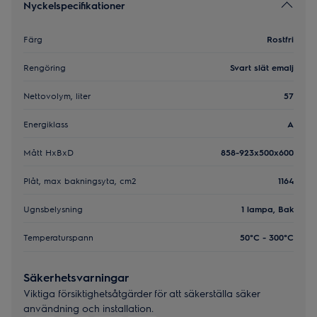
Nyckelspecifikationer
Färg
Rostfri
Rengöring
Svart slät emalj
Nettovolym, liter
57
Energiklass
A
Mått HxBxD
858-923x500x600
Plåt, max bakningsyta, cm2
1164
Ugnsbelysning
1 lampa, Bak
Temperaturspann
50°C - 300°C
Säkerhetsvarningar
Viktiga försiktighetsåtgärder för att säkerställa säker
användning och installation.