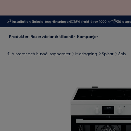
Installation (lokala begränsningar)
Fri frakt över 1000 kr*
30 daga
Produkter
Reservdelar & tillbehör
Kampanjer
Vitvaror och hushållsapparater
Matlagning
Spisar
Spis