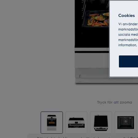
Cookies
Vi använder 
marknadsför
sociala medi
marknadsför
information, 
Tryck för att zooma