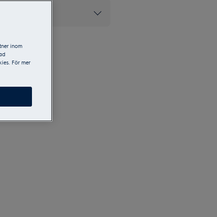
e inom spisar*
tner inom
sad
ies. För mer