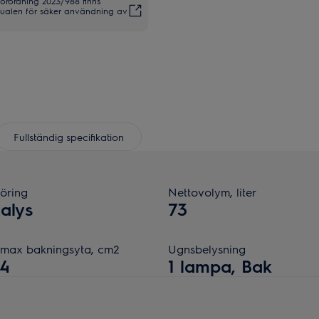
förordning 2023/988 finns
anualen för säker användning av
Fullständig specifikation
öring
Nettovolym, liter
alys
73
, max bakningsyta, cm2
Ugnsbelysning
24
1 lampa, Bak