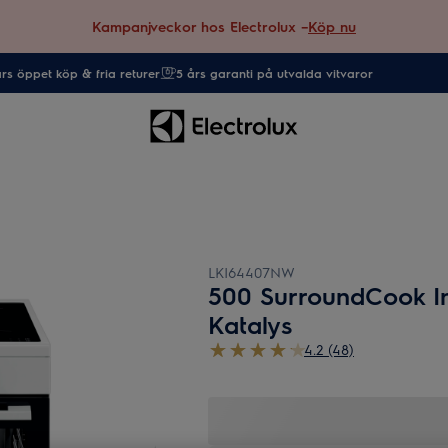
Kampanjveckor hos Electrolux –
Köp nu
rs öppet köp & fria returer
5 års garanti på utvalda vitvaror
LKI64407NW
500 SurroundCook In
Katalys
4.2 (48)