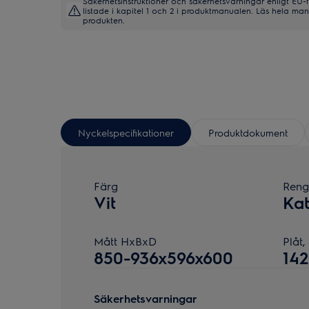
Säkerhetsinstruktioner och säkerhetsvarningar enligt EU-
listade i kapitel 1 och 2 i produktmanualen. Läs hela m
produkten.
Nyckelspecifikationer
Produktdokument
Färg
Reng
Vit
Kat
Mått HxBxD
Plåt
850-936x596x600
14
Säkerhetsvarningar