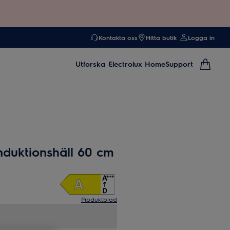
Kontakta oss
Hitta butik
Logga in
Utforska
Electrolux Home
Support
duktionshäll 60 cm
Produktblad