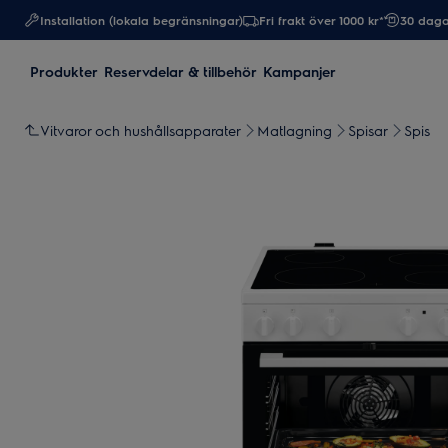
Installation (lokala begränsningar)
Fri frakt över 1000 kr*
30 daga
Produkter
Reservdelar & tillbehör
Kampanjer
Vitvaror och hushållsapparater
Matlagning
Spisar
Spis