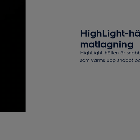
HighLight-hä
matlagning
HighLight-hällen är snab
som värms upp snabbt och