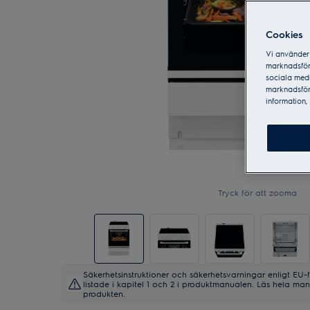
Cookies
Vi använder 
marknadsför
sociala medi
marknadsför
information, 
Tryck för att zooma
Säkerhetsinstruktioner och säkerhetsvarningar enligt EU-
listade i kapitel 1 och 2 i produktmanualen. Läs hela m
produkten.