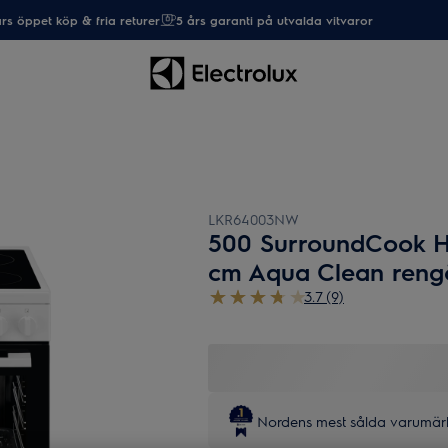
rs öppet köp & fria returer
5 års garanti på utvalda vitvaror
LKR64003NW
500 SurroundCook Hi
cm Aqua Clean reng
3.7 (9)
Nordens mest sålda varumärk