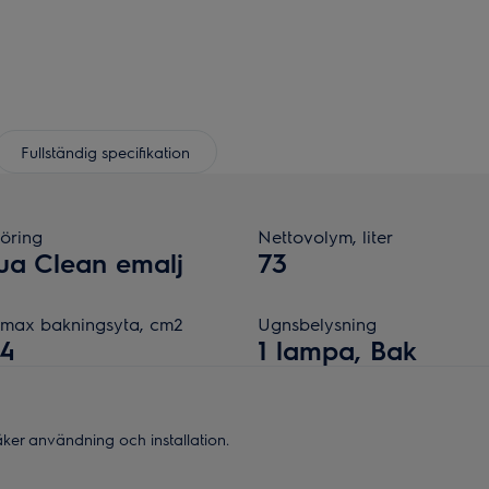
Fullständig specifikation
öring
Nettovolym, liter
ua Clean emalj
73
, max bakningsyta, cm2
Ugnsbelysning
24
1 lampa, Bak
säker användning och installation.