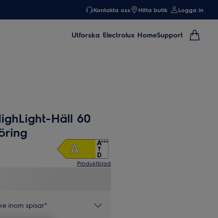
Kontakta oss
Hitta butik
Logga in
Utforska
Electrolux Home
Support
ghLight-Häll 60
öring
Produktblad
e inom spisar*