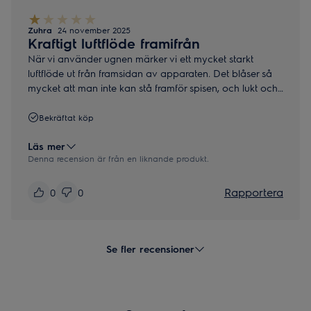
Zuhra
24 november 2025
Kraftigt luftflöde framifrån
När vi använder ugnen märker vi ett mycket starkt
luftflöde ut från framsidan av apparaten. Det blåser så
mycket att man inte kan stå framför spisen, och lukt och
varm luft från matlagning/ bakning sprids i hela hemmet.
Detta känns som ett allvarligt fel då fläkten sitter ovanpå
Bekräftat köp
spisen men luften ända blåser framåt. Problemen
uppstår vid normal användning och vid bakning.
Läs mer
Denna recension är från en liknande produkt.
Rapportera
0
0
Se fler recensioner