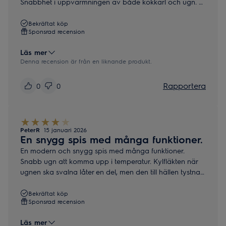
Snabbhet i uppvärmningen av både kokkärl och ugn.
Två saker har vi haft lite svårt med. Dels känns det som
att man ska ställa effekten på 80 procent på hällen om
Bekräftat köp
Sponsrad recension
man vill ha 50 procent, sedan hade jag önskat se aktuell
innertemperatur på köttermometern och inte det
Läs mer
inställda gradtalet.
Denna recension är från en liknande produkt.
Rapportera
0
0
PeterR
15 januari 2026
En snygg spis med många funktioner.
En modern och snygg spis med många funktioner.
Snabb ugn att komma upp i temperatur. Kylfläkten när
ugnen ska svalna låter en del, men den till hällen tystnar
fort.
Tycker teleskopskenor i ugnen borde vara standard på
Bekräftat köp
Sponsrad recension
en så i övrigt funktionsrik spis eftersom det enkelt hade
lyft premiumkänslan.
Läs mer