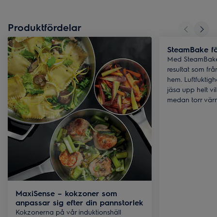
Produktfördelar
SteamBake fö
Med SteamBake
resultat som från
hem. Luftfuktig
jäsa upp helt vi
medan torr värm
MaxiSense – kokzoner som
anpassar sig efter din pannstorlek
Kokzonerna på vår induktionshäll