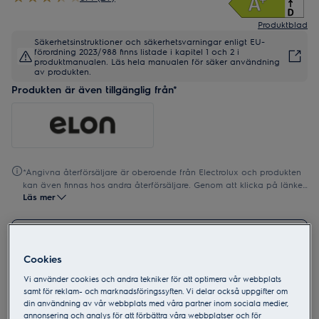
Produktblad
Säkerhetsinstruktioner och säkerhetsvarningar enligt EU-
förordning 2023/988 finns listade i kapitel 1 och 2 i
produktmanualen. Läs hela manualen för säker användning
av produkten.
Produkten är även tillgänglig från*
*Angivna återförsäljare är oberoende från Electrolux och produkten
kan även finnas hos andra återförsäljare. Genom att klicka på länken
Läs mer
lämnar du Electrolux webbplats och Electrolux ansvarar inte för
erbjudanden, produktbeskrivningar eller annat innehåll som visas på
återförsäljares webbplats.
Hitta butik
Cookies
Nordens mest sålda varumärke inom spisar*
Vi använder cookies och andra tekniker för att optimera vår webbplats
samt för reklam- och marknadsföringssyften. Vi delar också uppgifter om
din användning av vår webbplats med våra partner inom sociala medier,
annonsering och analys för att förbättra våra webbplatser och för