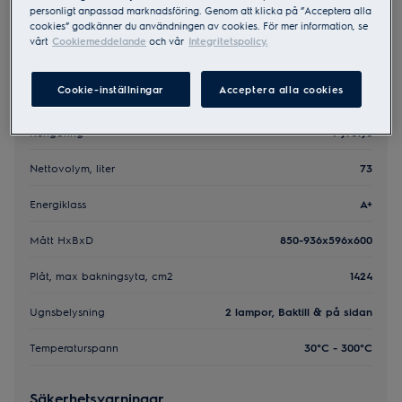
personligt anpassad marknadsföring. Genom att klicka på ”Acceptera alla
cookies” godkänner du användningen av cookies. För mer information, se
vårt
Cookiemeddelande
och vår
Integritetspolicy.
Nyckelspecifikationer
Cookie-inställningar
Acceptera alla cookies
Färg
Rostfri
Rengöring
Pyrolys
Nettovolym, liter
73
Energiklass
A+
Mått HxBxD
850-936x596x600
Plåt, max bakningsyta, cm2
1424
Ugnsbelysning
2 lampor, Baktill & på sidan
Temperaturspann
30°C - 300°C
Säkerhetsvarningar