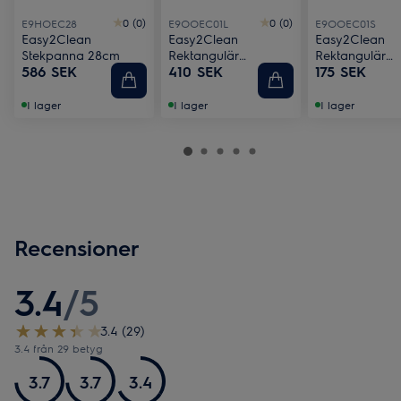
0 (0)
0 (0)
E9HOEC28
E9OOEC01L
E9OOEC01S
Easy2Clean
Easy2Clean
Easy2Clean
Stekpanna 28cm
Rektangulär
Rektangulär
586 SEK
410 SEK
175 SEK
Ugnsform strl Large
Ugnsform strl 
I lager
I lager
I lager
Recensioner
3.4
/
5
3.4 (29)
3.4 från 29 betyg
3.7
3.7
3.4