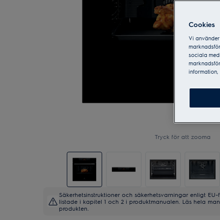
Cookies
Vi använder 
marknadsför
sociala medi
marknadsför
information, 
Tryck för att zooma
Säkerhetsinstruktioner och säkerhetsvarningar enligt EU-
listade i kapitel 1 och 2 i produktmanualen. Läs hela m
produkten.