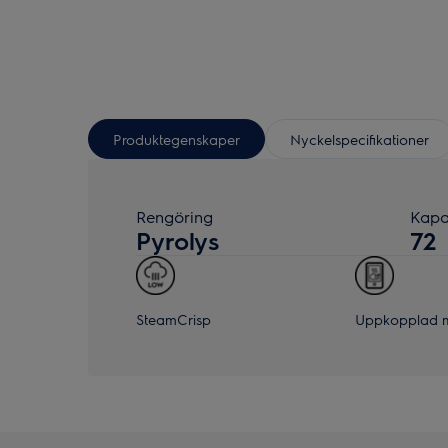
Produktegenskaper
Nyckelspecifikationer
Rengöring
Kapac
Pyrolys
72
SteamCrisp
Uppkopplad m