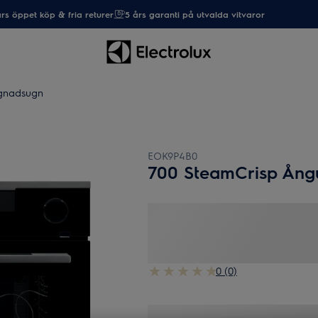
rs öppet köp & fria returer
5 års garanti på utvalda vitvaror
gnadsugn
EOK9P4B0
700 SteamCrisp Ång
0 (0)