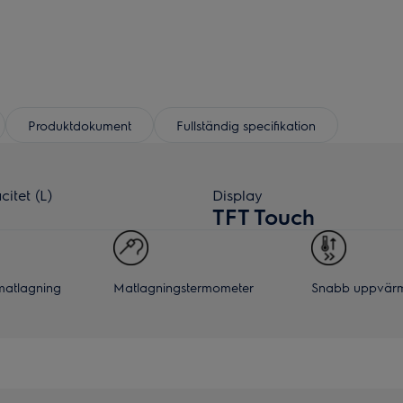
Produktdokument
Fullständig specifikation
itet (L)
Display
TFT Touch
atlagning
Matlagningstermometer
Snabb uppvär