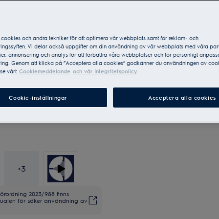
150 dagars nöjdhetsgaranti
cookies och andra tekniker för att optimera vår webbplats samt för reklam- och
ingssyften. Vi delar också uppgifter om din användning av vår webbplats med våra par
er, annonsering och analys för att förbättra våra webbplatser och för personligt anpas
Sveriges mest sålda varumär
ing. Genom att klicka på ”Acceptera alla cookies” godkänner du användningen av cook
se vårt
Cookiemeddelande
och vår Integritetspolicy.
Cookie-inställningar
Acceptera alla cookies
+
3
förordning 2023/988 finns
anualen för säker användning av