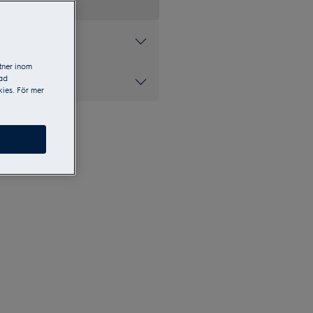
tner inom
sad
ke inom ugnar*
ies. För mer