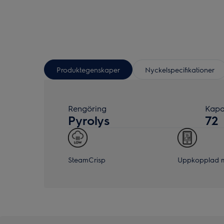
Produktegenskaper
Nyckelspecifikationer
Rengöring
Kapac
Pyrolys
72
SteamCrisp
Uppkopplad m