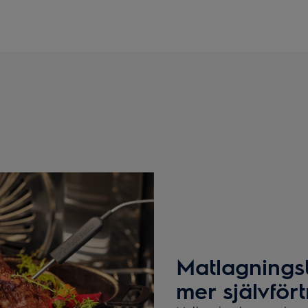
Matlagnings
mer självför