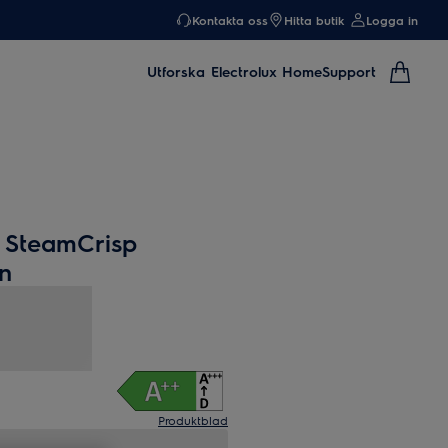
Kontakta oss
Hitta butik
Logga in
Utforska
Electrolux Home
Support
 SteamCrisp
n
Produktblad