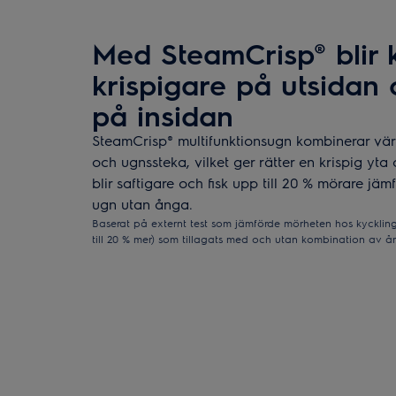
Med SteamCrisp® blir k
krispigare på utsidan
på insidan
SteamCrisp® multifunktionsugn kombinerar vä
och ugnssteka, vilket ger rätter en krispig yta 
blir saftigare och fisk upp till 20 % mörare jäm
ugn utan ånga.
Baserat på externt test som jämförde mörheten hos kyckling
till 20 % mer) som tillagats med och utan kombination av å