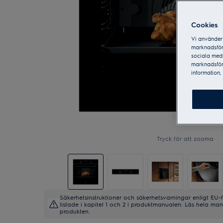
Cookies
Vi använder 
marknadsför
sociala medi
marknadsför
information, 
Tryck för att zooma
Säkerhetsinstruktioner och säkerhetsvarningar enligt EU-
listade i kapitel 1 och 2 i produktmanualen. Läs hela m
produkten.