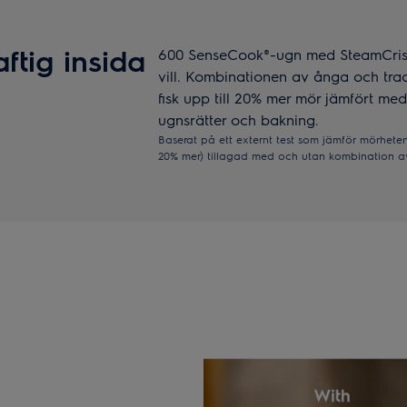
ftig insida
600 SenseCook®-ugn med SteamCrisp®
vill. Kombinationen av ånga och trad
fisk upp till 20% mer mör jämfört me
ugnsrätter och bakning.
Baserat på ett externt test som jämför mörheten 
20% mer) tillagad med och utan kombination a