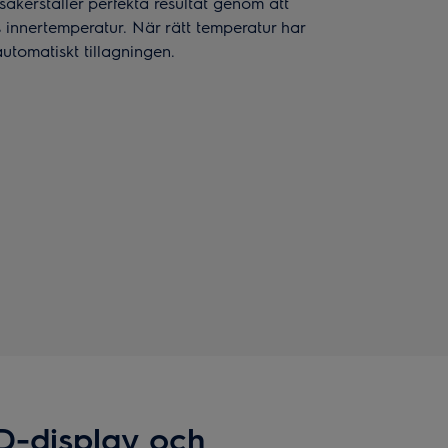
kerställer perfekta resultat genom att
 innertemperatur. När rätt temperatur har
utomatiskt tillagningen.
D-display och