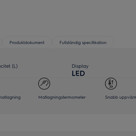
Produktdokument
Fullständig specifikation
itet (L)
Display
LED
atlagning
Matlagningstermometer
Snabb uppvär