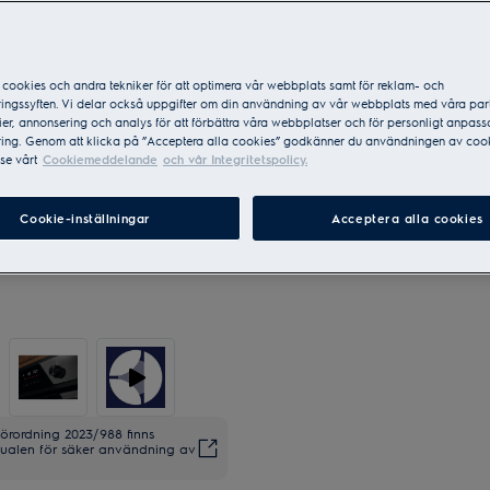
Sveriges mest sålda varumär
cookies och andra tekniker för att optimera vår webbplats samt för reklam- och
ingssyften. Vi delar också uppgifter om din användning av vår webbplats med våra par
er, annonsering och analys för att förbättra våra webbplatser och för personligt anpas
ing. Genom att klicka på ”Acceptera alla cookies” godkänner du användningen av cook
se vårt
Cookiemeddelande
och vår Integritetspolicy.
Cookie-inställningar
Acceptera alla cookies
förordning 2023/988 finns
anualen för säker användning av