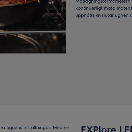
Matlagningstermometern sä
kontinuerligt mäta matens
uppnåtts avslutar ugnen a
EXPlore LE
yra ugnens inställningar. Med en