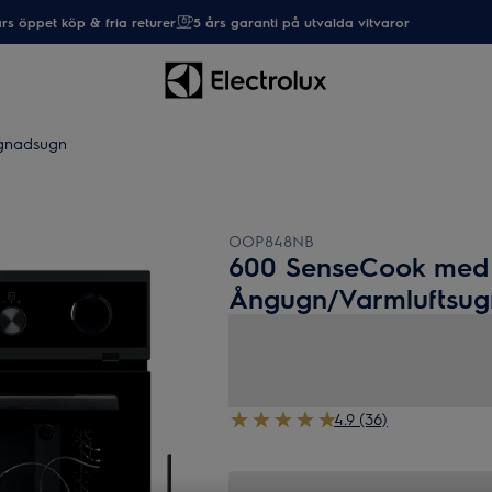
rs öppet köp & fria returer
5 års garanti på utvalda vitvaror
gnadsugn
OOP848NB
600 SenseCook med
Ångugn/Varmluftsug
4.9 (36)