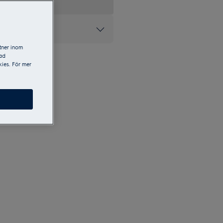
ke inom ugnar*
tner inom
sad
ies. För mer