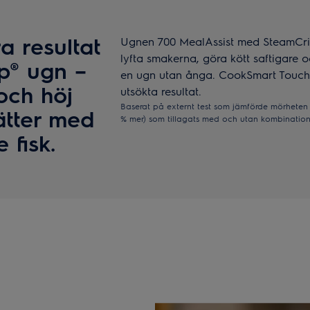
a resultat
Ugnen 700 MealAssist med SteamCri
lyfta smakerna, göra kött saftigare o
p® ugn –
en ugn utan ånga. CookSmart Touch-d
 och höj
utsökta resultat.
Baserat på externt test som jämförde mörheten ho
ätter med
% mer) som tillagats med och utan kombinatio
 fisk.