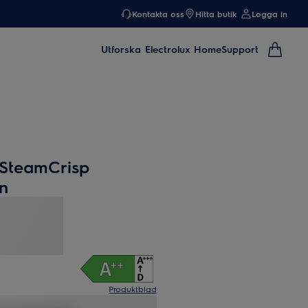
Kontakta oss
Hitta butik
Logga in
Utforska
Electrolux Home
Support
 SteamCrisp
n
Produktblad