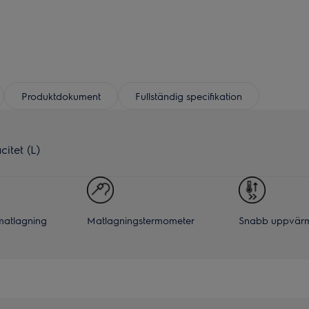
Produktdokument
Fullständig specifikation
itet (L)
atlagning
Matlagningstermometer
Snabb uppvär