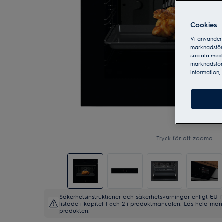
Cookies
Vi använder 
marknadsför
sociala medi
marknadsför
information, 
Tryck för att zooma
Säkerhetsinstruktioner och säkerhetsvarningar enligt EU-
listade i kapitel 1 och 2 i produktmanualen. Läs hela m
produkten.