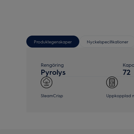
Produktegenskaper
Nyckelspecifikationer
Rengöring
Kapac
Pyrolys
72
SteamCrisp
Uppkopplad m