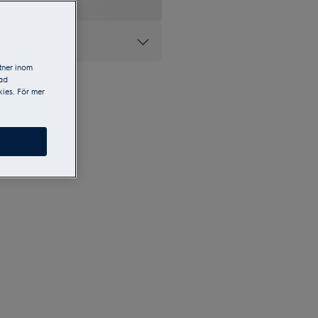
ke inom ugnar*
tner inom
sad
ies. För mer