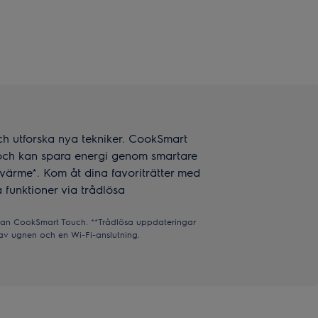
h utforska nya tekniker. CookSmart
och kan spara energi genom smartare
värme*. Kom åt dina favoriträtter med
a funktioner via trådlösa
utan CookSmart Touch. **Trådlösa uppdateringar
g av ugnen och en Wi-Fi-anslutning.