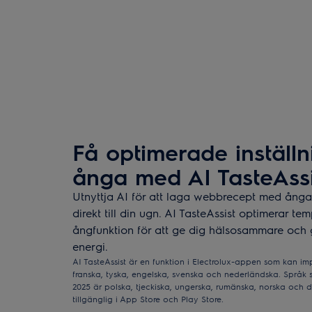
Få optimerade inställn
ånga med AI TasteAssi
Utnyttja AI för att laga webbrecept med ång
direkt till din ugn. AI TasteAssist optimerar tem
ångfunktion för att ge dig hälsosammare och
energi.
AI TasteAssist är en funktion i Electrolux-appen som kan imp
franska, tyska, engelska, svenska och nederländska. Språk 
2025 är polska, tjeckiska, ungerska, rumänska, norska och d
tillgänglig i App Store och Play Store.