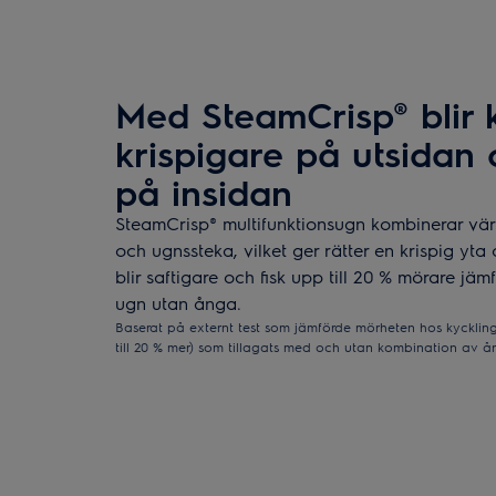
Med SteamCrisp® blir k
krispigare på utsidan
på insidan
SteamCrisp® multifunktionsugn kombinerar vä
och ugnssteka, vilket ger rätter en krispig yta 
blir saftigare och fisk upp till 20 % mörare jäm
ugn utan ånga.
Baserat på externt test som jämförde mörheten hos kyckling
till 20 % mer) som tillagats med och utan kombination av å