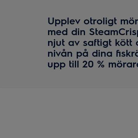
Upplev otroligt mör
med din SteamCris
njut av saftigt kött
nivån på dina fiskr
upp till 20 % mörare