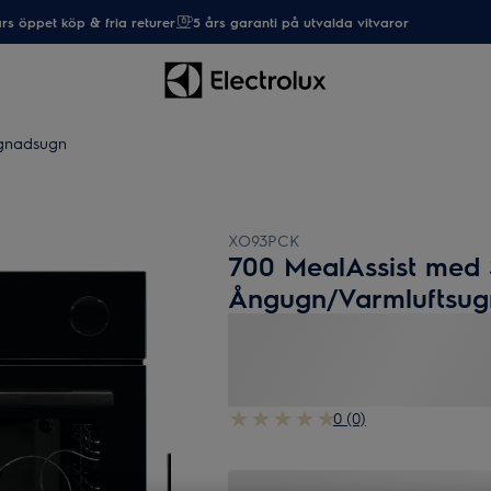
rs öppet köp & fria returer
5 års garanti på utvalda vitvaror
gnadsugn
XO93PCK
700 MealAssist med
Ångugn/Varmluftsug
0 (0)