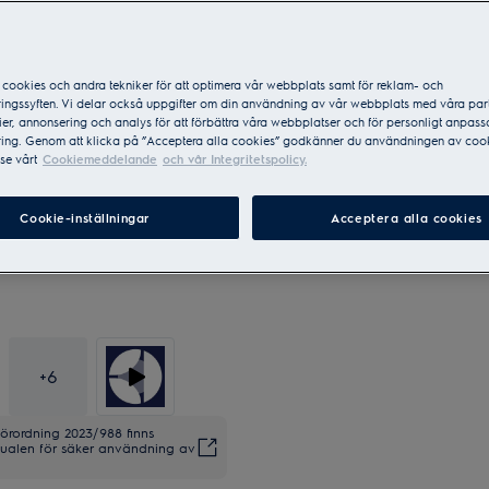
Sveriges mest sålda varumär
cookies och andra tekniker för att optimera vår webbplats samt för reklam- och
ingssyften. Vi delar också uppgifter om din användning av vår webbplats med våra par
er, annonsering och analys för att förbättra våra webbplatser och för personligt anpas
ing. Genom att klicka på ”Acceptera alla cookies” godkänner du användningen av cook
se vårt
Cookiemeddelande
och vår Integritetspolicy.
Cookie-inställningar
Acceptera alla cookies
+
6
förordning 2023/988 finns
anualen för säker användning av