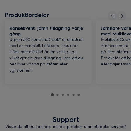
Produktfördelar
Konsekvent, jämn tillagning varje
Jämnare värm
gång
med Multilev
Ugnen 500 SurroundCook® är utrustad
Multilevel Cookin
med en varmluftsfläkt som cirkulerar
värmeelement f
luften mer effektivt än en vanlig ugn,
på flera nivåer 
vilket ger en jämn tillagning utan att du
Perfekt för att 
behöver vända på plåten eller
eller pajer samti
ugnsformen.
Support
Visste du att du kan lösa mindre problem utan att boka service?