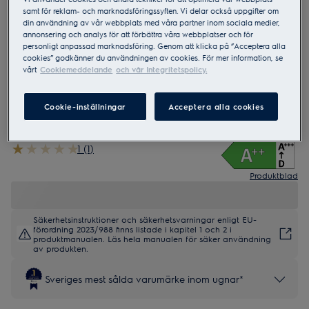
samt för reklam- och marknadsföringssyften. Vi delar också uppgifter om
din användning av vår webbplats med våra partner inom sociala medier,
annonsering och analys för att förbättra våra webbplatser och för
XOP3PNK
personligt anpassad marknadsföring. Genom att klicka på ”Acceptera alla
500 SurroundCook Varmluftsugn
cookies” godkänner du användningen av cookies. För mer information, se
vårt
Cookiemeddelande
och vår Integritetspolicy.
Cookie-inställningar
Acceptera alla cookies
1 (1)
Produktblad
Säkerhetsinstruktioner och säkerhetsvarningar enligt EU-
förordning 2023/988 finns listade i kapitel 1 och 2 i
produktmanualen. Läs hela manualen för säker användning
av produkten.
Sveriges mest sålda varumärke inom ugnar*