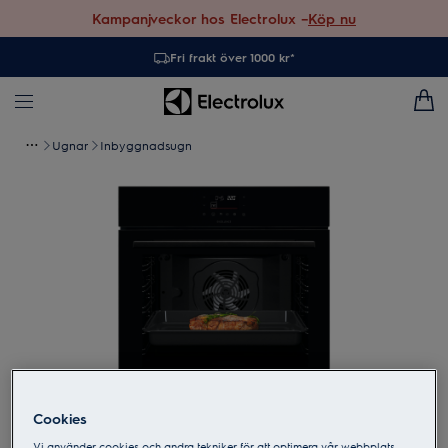
Kampanjveckor hos Electrolux –
Köp nu
Fri frakt över 1000 kr*
Ugnar
Inbyggnadsugn
Cookies
Tryck för att zooma
Vi använder cookies och andra tekniker för att optimera vår webbplats