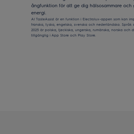
ångfunktion för att ge dig hälsosammare och
energi.
AI TasteAssist är en funktion i Electrolux-appen som kan imp
franska, tyska, engelska, svenska och nederländska. Språk 
2025 är polska, tjeckiska, ungerska, rumänska, norska och d
tillgänglig i App Store och Play Store.