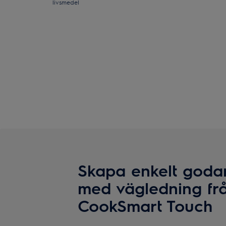
livsmedel
Skapa enkelt godar
med vägledning fr
CookSmart Touch