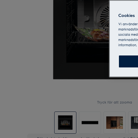
Cookies
Vi använder 
marknadsför
sociala medi
marknadsför
information, 
Tryck för att zooma