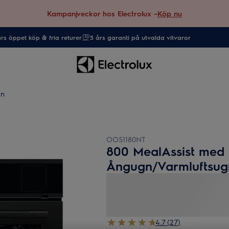
Kampanjveckor hos Electrolux –
Köp nu
rs öppet köp & fria returer
5 års garanti på utvalda vitvaror
gn
OOS1180NT
800 MealAssist med
Ångugn/Varmluftsug
4.7 (27)