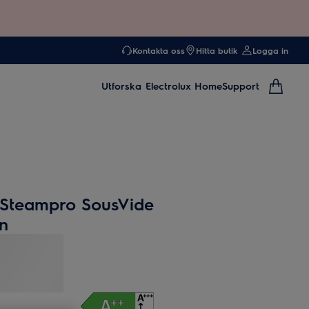
Kontakta oss
Hitta butik
Logga in
Utforska
Electrolux Home
Support
 Steampro SousVide
n