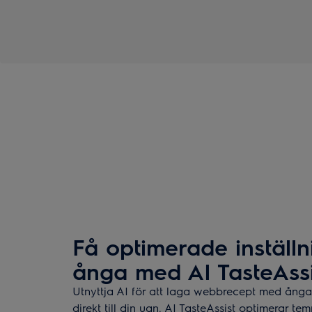
Få optimerade inställn
ånga med AI TasteAssi
Utnyttja AI för att laga webbrecept med ång
direkt till din ugn. AI TasteAssist optimerar tem