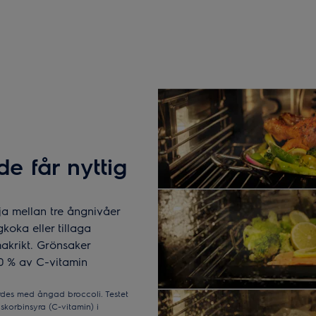
 får nyttig
ja mellan tre ångnivåer
koka eller tillaga
makrikt. Grönsaker
90 % av C-vitamin
ördes med ångad broccoli. Testet
korbinsyra (C-vitamin) i