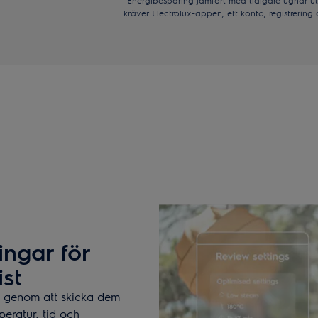
*Energibesparing jämfört med tidigare ugnar 
kräver Electrolux-appen, ett konto, registrerin
ingar för
st
a genom att skicka dem
peratur, tid och