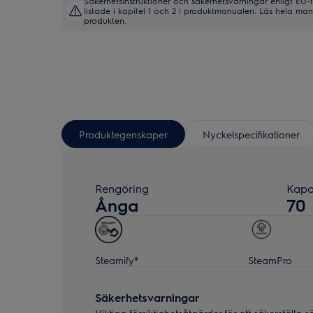
Säkerhetsinstruktioner och säkerhetsvarningar enligt EU-
listade i kapitel 1 och 2 i produktmanualen. Läs hela m
produkten.
Produktegenskaper
Nyckelspecifikationer
Rengöring
Kapac
Ånga
70
Steamify®
SteamPro
Säkerhetsvarningar