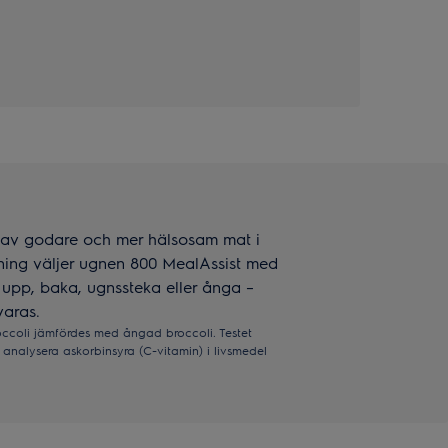
ta av godare och mer hälsosam mat i
ing väljer ugnen 800 MealAssist med
 upp, baka, ugnssteka eller ånga –
varas.
roccoli jämfördes med ångad broccoli. Testet
nalysera askorbinsyra (C-vitamin) i livsmedel