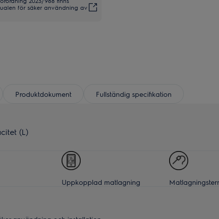
förordning 2023/988 finns
anualen för säker användning av
Produktdokument
Fullständig specifikation
itet (L)
Uppkopplad matlagning
Matlagningste