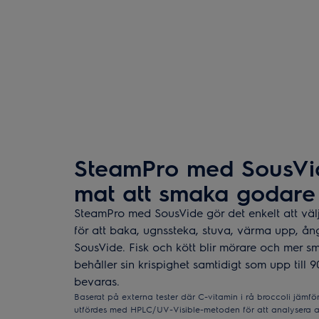
SteamPro med SousVide
mat att smaka godare
SteamPro med SousVide gör det enkelt att väl
för att baka, ugnssteka, stuva, värma upp, ång
SousVide. Fisk och kött blir mörare och mer s
behåller sin krispighet samtidigt som upp till 
bevaras.
Baserat på externa tester där C-vitamin i rå broccoli jämf
utfördes med HPLC/UV-Visible-metoden för att analysera as