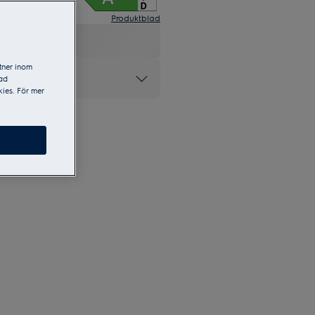
Produktblad
tner inom
ke inom ugnar*
sad
ies. För mer