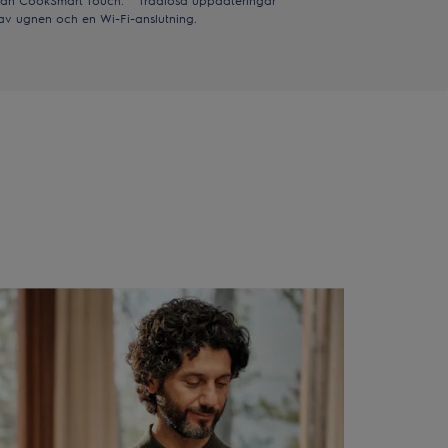
utan CookSmart Touch. **Trådlösa uppdateringar
g av ugnen och en Wi-Fi-anslutning.