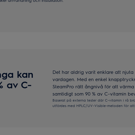
säker användning och installation.
nga kan
Det har aldrig varit enklare att nju
vardagen. Med en enkel knapptryckn
% av C-
SteamPro rätt ångnivå för att värma
samtidigt som 90 % av C-vitamin be
Baserat på externa tester där C-vitamin i rå b
utfördes med HPLC/UV-Visible-metoden för att a