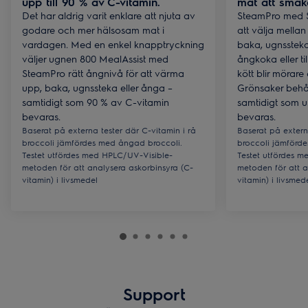
upp till 90 % av C-vitamin.
mat att sma
Det har aldrig varit enklare att njuta av
SteamPro med S
godare och mer hälsosam mat i
att välja mellan
vardagen. Med en enkel knapptryckning
baka, ugnssteka
väljer ugnen 800 MealAssist med
ångkoka eller ti
SteamPro rätt ångnivå för att värma
kött blir mörare
upp, baka, ugnssteka eller ånga –
Grönsaker behåll
samtidigt som 90 % av C-vitamin
samtidigt som u
bevaras.
bevaras.
Baserat på externa tester där C-vitamin i rå
Baserat på extern
broccoli jämfördes med ångad broccoli.
broccoli jämförd
Testet utfördes med HPLC/UV-Visible-
Testet utfördes 
metoden för att analysera askorbinsyra (C-
metoden för att a
vitamin) i livsmedel
vitamin) i livsmed
Support