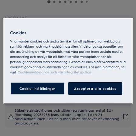
Y9SOA3XT
800 MealAssist med Steampro
SousVide Ångugn/Varmluftsugn
Cookies
Vi använder cookies och andra tekniker för att optimera vår webbplats
samt för reklam- och marknadsföringssyften. Vi delar också uppgifter om
din användning av vår webbplats med våra partner inom sociala medier,
annonsering och analys för att förbättra våra webbplatser och för
personligt anpassad marknadsföring. Genom att klicka på ”Acceptera alla
4.7 (27)
cookies” godkänner du användningen av cookies. För mer information, se
vårt
Cookiemeddelande
och vår Integritetspolicy.
Produktblad
Cookie-inställningar
Acceptera alla cookies
Säkerhetsinstruktioner och säkerhetsvarningar enligt EU-
förordning 2023/988 finns listade i kapitel 1 och 2 i
produktmanualen. Läs hela manualen för säker användning
av produkten.