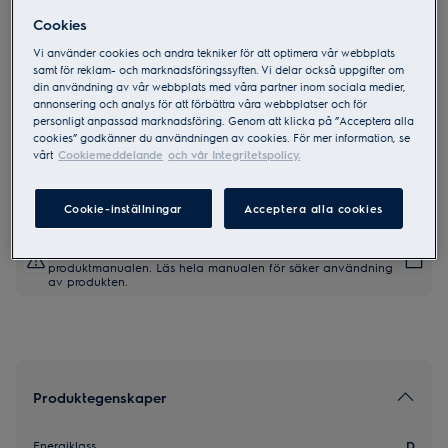
Cookies
Vi använder cookies och andra tekniker för att optimera vår webbplats
EEM48331L
samt för reklam- och marknadsföringssyften. Vi delar också uppgifter om
600 SatelliteClean 60 cm
din användning av vår webbplats med våra partner inom sociala medier,
annonsering och analys för att förbättra våra webbplatser och för
Integrerad Diskmaskin
personligt anpassad marknadsföring. Genom att klicka på ”Acceptera alla
3 (8)
cookies” godkänner du användningen av cookies. För mer information, se
vårt
Cookiemeddelande
och vår Integritetspolicy.
Produktblad
Cookie-inställningar
Acceptera alla cookies
Säkerhetsinstruktioner och säkerhetsvarningar enligt EU-
förordning 2023/988 finns listade i kapitel 1 och 2 i
produktmanualen. Läs hela manualen för säker användning
av produkten.
Produktegenskaper
Energiklass
D