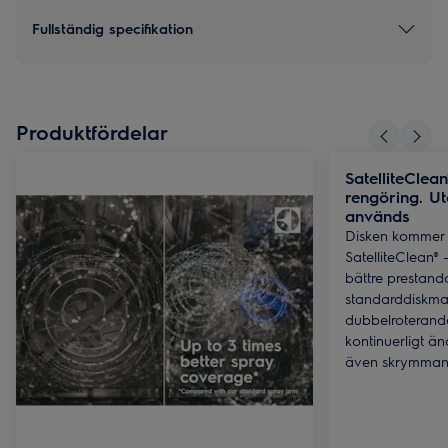
Fullständig specifikation
Produktfördelar
SatelliteClea
rengöring. Ut
används
Disken kommer u
SatelliteClean® 
bättre prestand
standarddiskma
dubbelroteran
kontinuerligt änd
även skrymmande