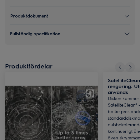
Produktdokument
Fullständig specifikation
Produktfördelar
SatelliteClea
rengöring. Ut
används
Disken kommer u
SatelliteClean® 
bättre prestand
standarddiskma
dubbelroteran
kontinuerligt änd
även skrymmande