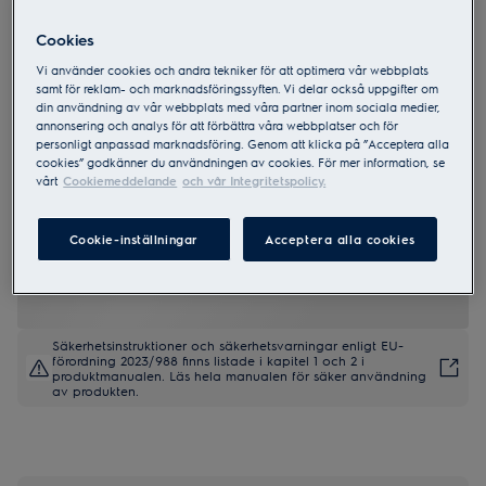
Cookies
ESS48305UW
Vi använder cookies och andra tekniker för att optimera vår webbplats
600 SatelliteClean 60 cm
samt för reklam- och marknadsföringssyften. Vi delar också uppgifter om
din användning av vår webbplats med våra partner inom sociala medier,
annonsering och analys för att förbättra våra webbplatser och för
personligt anpassad marknadsföring. Genom att klicka på ”Acceptera alla
cookies” godkänner du användningen av cookies. För mer information, se
vårt
Cookiemeddelande
och vår Integritetspolicy.
4.2 (26)
Cookie-inställningar
Acceptera alla cookies
Produktblad
Säkerhetsinstruktioner och säkerhetsvarningar enligt EU-
förordning 2023/988 finns listade i kapitel 1 och 2 i
produktmanualen. Läs hela manualen för säker användning
av produkten.