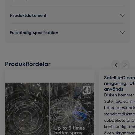
Produktdokument
Fullständig specifikation
Produktfördelar
SatelliteClea
rengöring. Ut
används
Disken kommer u
SatelliteClean® 
bättre prestand
standarddiskma
dubbelroteran
kontinuerligt änd
även skrymmande