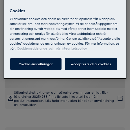
Cookies
ESS48305UX
Vi använder cookies och andra tekniker för att optimera vår webbplats
600 SatelliteClean 60 cm
samt för reklam- och marknadsföringssyften. Vi delar också uppgifter om
din användning av vår webbplats med våra partner inom sociala medier,
annonsering och analys för att förbättra våra webbplatser och för
personligt anpassad marknadsföring. Genom att klicka på ”Acceptera alla
cookies” godkänner du användningen av cookies. För mer information, se
vårt
Cookiemeddelande
och vår Integritetspolicy.
4.2 (26)
Cookie-inställningar
Acceptera alla cookies
Produktblad
Säkerhetsinstruktioner och säkerhetsvarningar enligt EU-
förordning 2023/988 finns listade i kapitel 1 och 2 i
produktmanualen. Läs hela manualen för säker användning
av produkten.