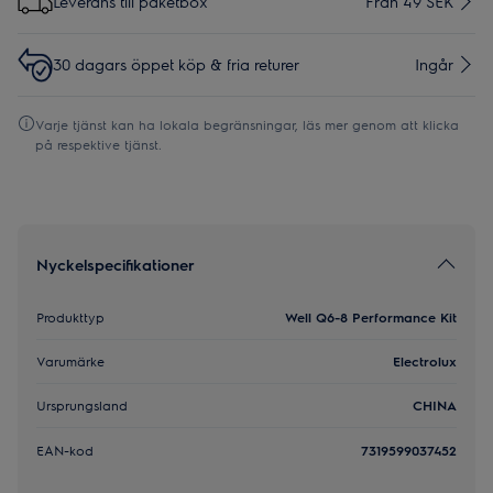
Leverans till paketbox
Från 49 SEK
30 dagars öppet köp & fria returer
Ingår
Varje tjänst kan ha lokala begränsningar, läs mer genom att klicka
på respektive tjänst.
Nyckelspecifikationer
Produkttyp
Well Q6-8 Performance Kit
Varumärke
Electrolux
Ursprungsland
CHINA
EAN-kod
7319599037452