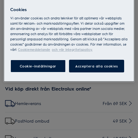
Cookies
ESKW1
Vi använder cookies och andra tekniker för att optimera vår webbplats
Well Q6-8 Performance Kit
samt för reklam- och marknadsföringssyften. Vi delar också uppgifter om
din användning av vår webbplats med våra partner inom sociala medier,
annonsering och analys för att förbättra våra webbplatser och för
personligt anpassad marknadsföring. Genom att klicka på ”Acceptera alla
5 (2)
cookies” godkänner du användningen av cookies. För mer information, se
vårt
Cookiemeddelande
och vår Integritetspolicy.
Cookie-inställningar
Acceptera alla cookies
Vid köp direkt från Electrolux online*
Hemleverans
Från 69 SEK
PostNord ombud
49 SEK