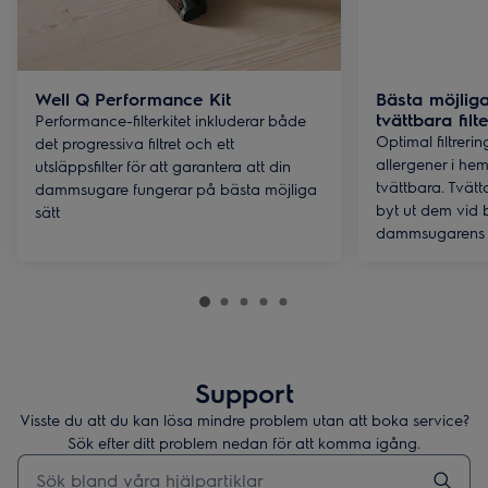
Well Q Performance Kit
Bästa möjlig
tvättbara filt
Performance-filterkitet inkluderar både
Optimal filtrer
det progressiva filtret och ett
allergener i hem
utsläppsfilter för att garantera att din
tvättbara. Tvät
dammsugare fungerar på bästa möjliga
byt ut dem vid 
sätt
dammsugarens 
Support
Visste du att du kan lösa mindre problem utan att boka service?
Sök efter ditt problem nedan för att komma igång.
Skriv här för att söka i supportartiklar