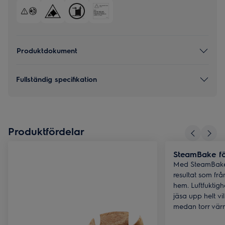
Produktdokument
Fullständig specifikation
Produktfördelar
SteamBake fö
Med SteamBake
resultat som från
hem. Luftfuktig
jäsa upp helt vi
medan torr värm