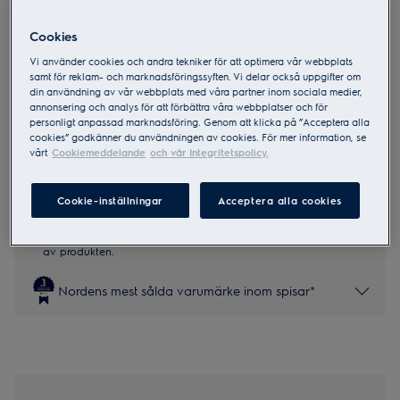
Cookies
LKR66041NK
Vi använder cookies och andra tekniker för att optimera vår webbplats
600 SteamBake HighLight-Häll 60
samt för reklam- och marknadsföringssyften. Vi delar också uppgifter om
din användning av vår webbplats med våra partner inom sociala medier,
cm Aqua Clean rengöring
annonsering och analys för att förbättra våra webbplatser och för
0 (0)
personligt anpassad marknadsföring. Genom att klicka på ”Acceptera alla
cookies” godkänner du användningen av cookies. För mer information, se
vårt
Cookiemeddelande
och vår Integritetspolicy.
Produktblad
Cookie-inställningar
Acceptera alla cookies
Säkerhetsinstruktioner och säkerhetsvarningar enligt EU-
förordning 2023/988 finns listade i kapitel 1 och 2 i
produktmanualen. Läs hela manualen för säker användning
av produkten.
Nordens mest sålda varumärke inom spisar*