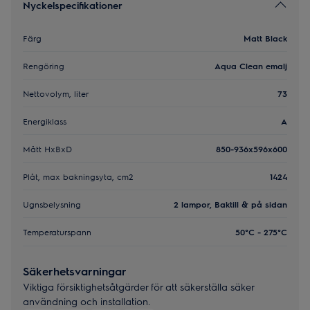
Nyckelspecifikationer
Färg
Matt Black
Rengöring
Aqua Clean emalj
Nettovolym, liter
73
Energiklass
A
Mått HxBxD
850-936x596x600
Plåt, max bakningsyta, cm2
1424
Ugnsbelysning
2 lampor, Baktill & på sidan
Temperaturspann
50°C - 275°C
Säkerhetsvarningar
Viktiga försiktighetsåtgärder för att säkerställa säker
användning och installation.