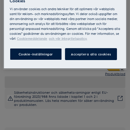
Cookies
Vi använder cookies och andra tekniker för att optimera vår webbplats
samt för reklam- och marknadsföringssyften. Vi delar också uppgifter om
PU7NE28X
din användning av vår webbplats med våra partner inom sociala medier,
700 Frys NoFrost
annonsering och analys för att förbättra våra webbplatser och för
personligt anpassad marknadsföring. Genom att klicka på ”Acceptera alla
cookies” godkänner du användningen av cookies. För mer information, se
vårt
Cookiemeddelande
och vår Integritetspolicy.
Cookie-inställningar
Acceptera alla cookies
4 (1)
Produktblad
Säkerhetsinstruktioner och säkerhetsvarningar enligt EU-
förordning 2023/988 finns listade i kapitel 1 och 2 i
produktmanualen. Läs hela manualen för säker användning
av produkten.