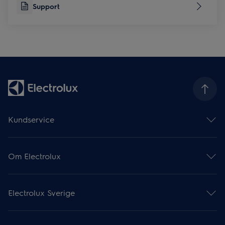
Support
Kundservice
Hjälp & support
Supportartiklar
Om Electrolux
Hitta din produktmanual
Boka service online
Om Electrolux Group
Garanti
Electrolux Professional
Registrera din produkt
Electrolux Sverige
Press & nyheter
Recensera din produkt
Finansiell information
Ångerrätt
Om oss
Miljö & hållbarhet
Köp från Electrolux.se