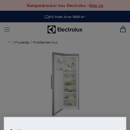
Kampanjveckor hos Electrolux –
Köp nu
Fri frakt över 1000 kr*
Frysskåp
Fristående frys
Tryck för att zooma