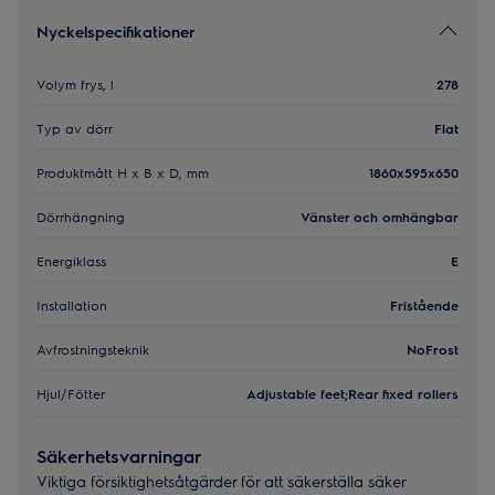
Nyckelspecifikationer
Volym frys, l
278
Typ av dörr
Flat
Produktmått H x B x D, mm
1860x595x650
Dörrhängning
Vänster och omhängbar
Energiklass
E
Installation
Fristående
Avfrostningsteknik
NoFrost
Hjul/Fötter
Adjustable feet;Rear fixed rollers
Säkerhetsvarningar
Viktiga försiktighetsåtgärder för att säkerställa säker