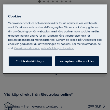
EPO50351BG
Cookies
Pure 500 Luftrenare 45 m²
Vi använder cookies och andra tekniker för att optimera vår webbplats
samt för reklam- och marknadsföringssyften. Vi delar också uppgifter om
din användning av vår webbplats med våra partner inom sociala medier,
4.6 (202)
annonsering och analys för att förbättra våra webbplatser och för
personligt anpassad marknadsföring. Genom att klicka på ”Acceptera alla
cookies” godkänner du användningen av cookies. För mer information, se
vårt
Cookiemeddelande
och vår Integritetspolicy.
Cookie-inställningar
Acceptera alla cookies
Säkerhetsinstruktioner och säkerhetsvarningar enligt EU-
förordning 2023/988 finns listade i produktmanualen. Läs hela
manualen för säker användning av produkten.
Vid köp direkt från Electrolux online*
Bring – Hemleverans tomtgräns
299 SEK