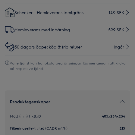
Schenker – Hemleverans tomtgräns
149 SEK
Hemleverans med inbärning
599 SEK
30 dagars öppet köp & fria returer
Ingår
Varje tjänst kan ha lokala begränsningar, läs mer genom att klicka
på respektive tjänst.
Produktegenskaper
Mått (mm) HxBxD
405x234x234
Filtreringseffektivitet (CADR m³/h)
215