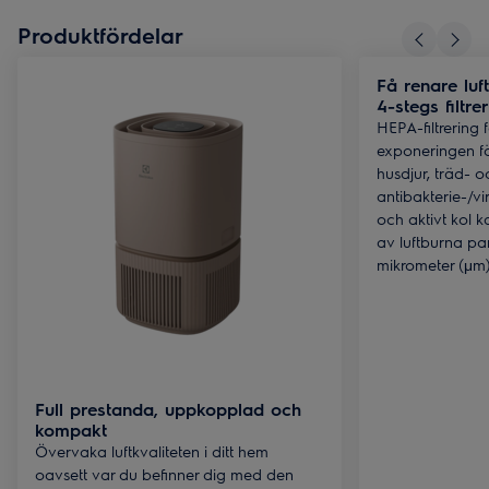
Produktfördelar
Få renare luf
4-stegs filtr
HEPA-filtrering 
exponeringen fö
husdjur, träd- o
antibakterie-/vir
och aktivt kol ka
av luftburna pa
mikrometer (μm
Full prestanda, uppkopplad och
kompakt
Övervaka luftkvaliteten i ditt hem
oavsett var du befinner dig med den