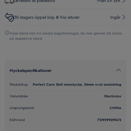
Leverans till paketbox
Från 49 SEK
30 dagars öppet köp & fria returer
Ingår
Varje tjänst kan ha lokala begränsningar, läs mer genom att klicka
på respektive tjänst.
Nyckelspecifikationer
Produkttyp
Perfect Care 3ini1 munstycke, 36mm oval anslutning
Varumärke
Electrolux
Ursprungsland
CHINA
EAN-kod
7319599019472