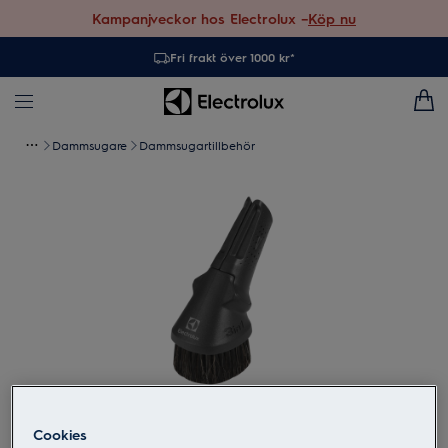
Kampanjveckor hos Electrolux –
Köp nu
Fri frakt över 1000 kr*
Dammsugare
Dammsugartillbehör
Tryck för att zooma
Cookies