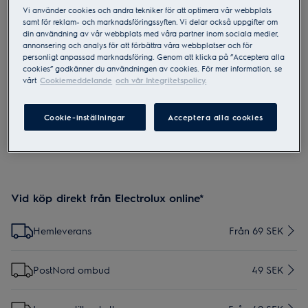
Vi använder cookies och andra tekniker för att optimera vår webbplats
samt för reklam- och marknadsföringssyften. Vi delar också uppgifter om
din användning av vår webbplats med våra partner inom sociala medier,
ZE117
annonsering och analys för att förbättra våra webbplatser och för
Perfect Care 3ini1 munstycke, 36mm
personligt anpassad marknadsföring. Genom att klicka på ”Acceptera alla
cookies” godkänner du användningen av cookies. För mer information, se
oval anslutning
vårt
Cookiemeddelande
och vår Integritetspolicy.
2.8 (4)
Cookie-inställningar
Acceptera alla cookies
Vid köp direkt från Electrolux online*
Hemleverans
Från 69 SEK
PostNord ombud
49 SEK