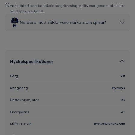
Varje tjänst kan ha lokala begränsningar, läs mer genom att klicka
på respektive tjänst.
Nordens mest sålda varumärke inom spisar*
Nyckelspecifikationer
Färg
Vit
Rengöring
Pyrolys
Nettovolym, liter
73
Energiklass
A+
Mått HxBxD
850-936x596x600