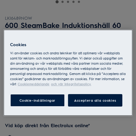
LKI6489NOW
600 SteamBake Induktionshäll 60
cm Pyrolys
3.4 (29)
Cookies
Produktblad
Vi använder cookies och andra tekniker för att optimera vår webbplats
samt för reklam- och marknadsföringssyften. Vi delar också uppgifter om
din användning av vår webbplats med våra partner inom sociala medier,
annonsering och analys för att förbättra våra webbplatser och för
personligt anpassad marknadsföring. Genom att klicka på ”Acceptera alla
cookies” godkänner du användningen av cookies. För mer information, se
vårt
Cookiemeddelande
och vår Integritetspolicy.
Säkerhetsinstruktioner och säkerhetsvarningar enligt EU-
förordning 2023/988 finns listade i kapitel 1 och 2 i
produktmanualen. Läs hela manualen för säker användning
av produkten.
Cookie-inställningar
Acceptera alla cookies
Vid köp direkt från Electrolux online*