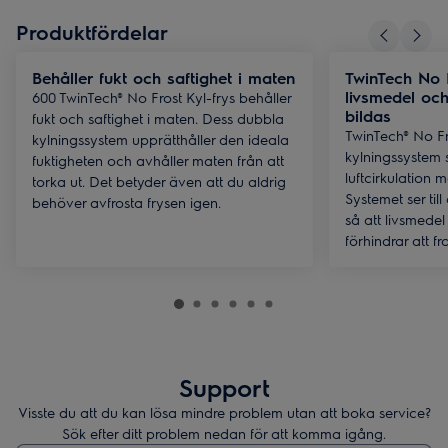
Produktfördelar
Behåller fukt och saftighet i maten
TwinTech No 
livsmedel och
600 TwinTech® No Frost Kyl-frys behåller
bildas
fukt och saftighet i maten. Dess dubbla
TwinTech® No Fr
kylningssystem upprätthåller den ideala
kylningssystem 
fuktigheten och avhåller maten från att
luftcirkulation m
torka ut. Det betyder även att du aldrig
Systemet ser till
behöver avfrosta frysen igen.
så att livsmedel
förhindrar att fro
Support
Visste du att du kan lösa mindre problem utan att boka service?
Sök efter ditt problem nedan för att komma igång.