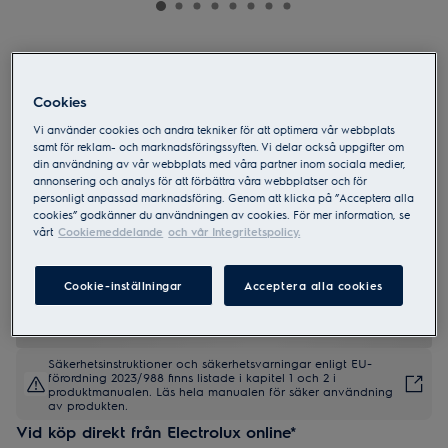
LNT6MD32K
600 TwinTech® NoFrost Kyl-frys 187
Cookies
cm
Vi använder cookies och andra tekniker för att optimera vår webbplats
samt för reklam- och marknadsföringssyften. Vi delar också uppgifter om
din användning av vår webbplats med våra partner inom sociala medier,
annonsering och analys för att förbättra våra webbplatser och för
personligt anpassad marknadsföring. Genom att klicka på ”Acceptera alla
3 (2)
cookies” godkänner du användningen av cookies. För mer information, se
vårt
Cookiemeddelande
och vår Integritetspolicy.
Produktblad
Cookie-inställningar
Acceptera alla cookies
Säkerhetsinstruktioner och säkerhetsvarningar enligt EU-
förordning 2023/988 finns listade i kapitel 1 och 2 i
produktmanualen. Läs hela manualen för säker användning
av produkten.
Vid köp direkt från Electrolux online*