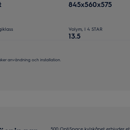
t
845x560x575
iklass
Volym, l 4 STAR
13.5
säker användning och installation.
500 OptiSpace kylskåpet erbjuder ett