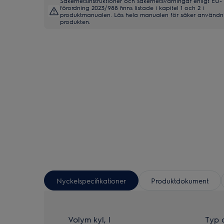
Säkerhetsinstruktioner och säkerhetsvarningar enligt EU-
förordning 2023/988 finns listade i kapitel 1 och 2 i
produktmanualen. Läs hela manualen för säker användn
produkten.
Nyckelspecifikationer
Produktdokument
Volym kyl, l
Typ 