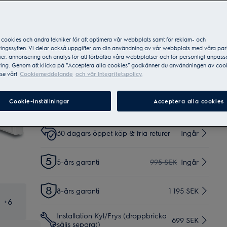
Produktblad
Vid köp direkt från Electrolux online*
cookies och andra tekniker för att optimera vår webbplats samt för reklam- och
Bring – Hemleverans tomtgräns
299 SEK
ingssyften. Vi delar också uppgifter om din användning av vår webbplats med våra par
er, annonsering och analys för att förbättra våra webbplatser och för personligt anpas
ing. Genom att klicka på ”Acceptera alla cookies” godkänner du användningen av cook
se vårt
Cookiemeddelande
och vår Integritetspolicy.
Schenker – Hemleverans tomtgräns
149 SEK
Cookie-inställningar
Acceptera alla cookies
Hemleverans med inbärning
599 SEK
30 dagars öppet köp & fria returer
Ingår
5-års garanti
995 SEK
Ingår
8-års garanti
1 195 SEK
+
6
Installation Kyl/Frys (droppbricka
699 SEK
säljs separat)