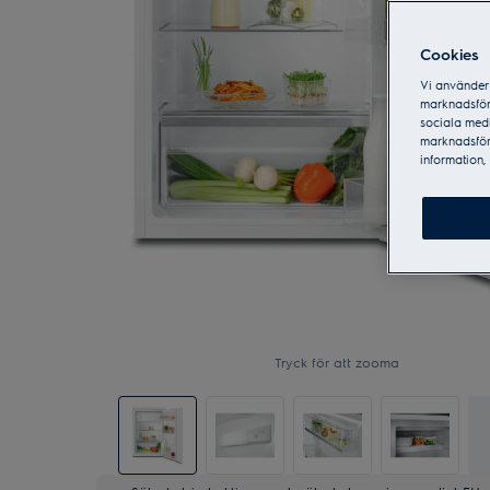
Cookies
Vi använder 
marknadsför
sociala medi
marknadsför
information, 
Tryck för att zooma