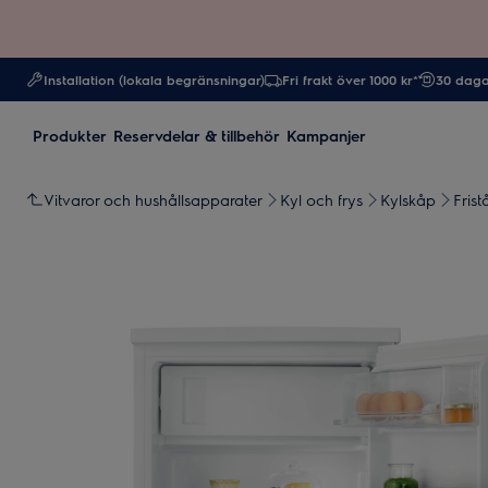
Installation (lokala begränsningar)
Fri frakt över 1000 kr*
30 daga
Produkter
Reservdelar & tillbehör
Kampanjer
Vitvaror och hushållsapparater
Kyl och frys
Kylskåp
Fris