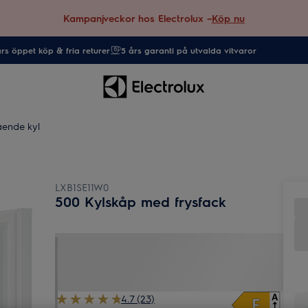
Kampanjveckor hos Electrolux –
Köp nu
rs öppet köp & fria returer
5 års garanti på utvalda vitvaror
tående kyl
LXB1SE11W0
500 Kylskåp med frysfack
4.7 (23)