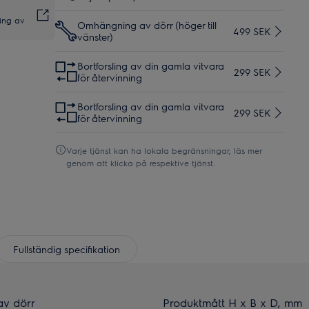
ing av
Omhängning av dörr (höger till
499 SEK
vänster)
Bortforsling av din gamla vitvara
299 SEK
för återvinning
Bortforsling av din gamla vitvara
299 SEK
för återvinning
Varje tjänst kan ha lokala begränsningar, läs mer
genom att klicka på respektive tjänst.
Fullständig specifikation
av dörr
Produktmått H x B x D, mm