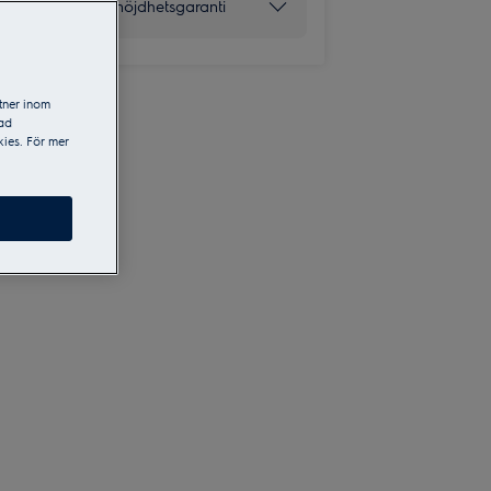
150 dagars nöjdhetsgaranti
tner inom
sad
ies. För mer