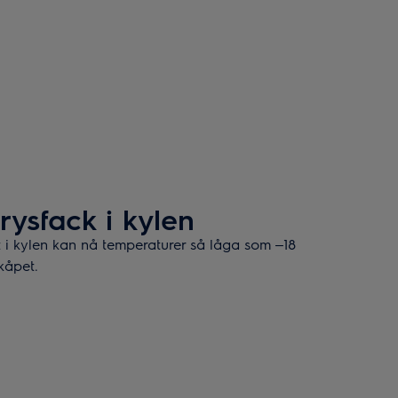
frysfack i kylen
et i kylen kan nå temperaturer så låga som ‒18
skåpet.