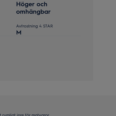
Höger och
omhängbar
Avfrostning 4 STAR
M
 rymligt inre för matvaror.