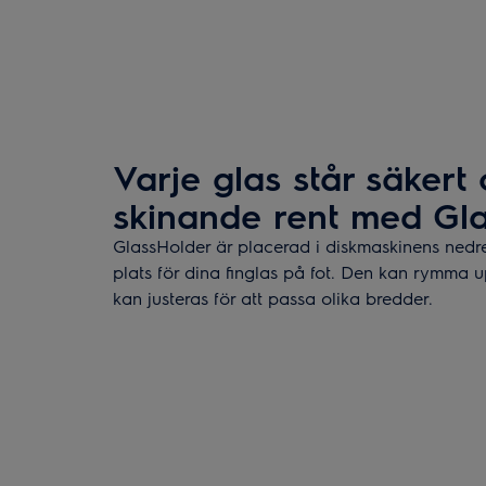
Varje glas står säkert 
skinande rent med Gl
GlassHolder är placerad i diskmaskinens nedr
plats för dina finglas på fot. Den kan rymma up
kan justeras för att passa olika bredder.