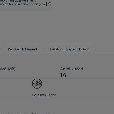
förordning 2023/988 finns
anualen för säker användning av
Produktdokument
Fullständig specifikation
nivå (dB)
Antal kuvert
14
SatelliteClean®