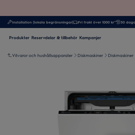
Installation (lokala begränsningar)
Fri frakt över 1000 kr*
30 daga
Produkter
Reservdelar & tillbehör
Kampanjer
Vitvaror och hushållsapparater
Diskmaskiner
Diskmaskiner