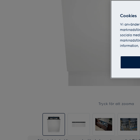
Cookies
Vi använder 
marknadsför
sociala medi
marknadsför
information, 
Tryck för att zooma