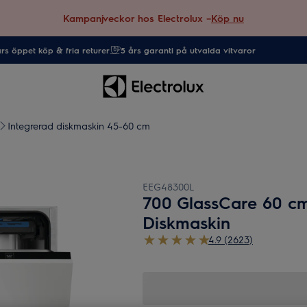
Kampanjveckor hos Electrolux –
Köp nu
rs öppet köp & fria returer
5 års garanti på utvalda vitvaror
Integrerad diskmaskin 45-60 cm
EEG48300L
700 GlassCare 60 cm
Diskmaskin
4.9 (2623)