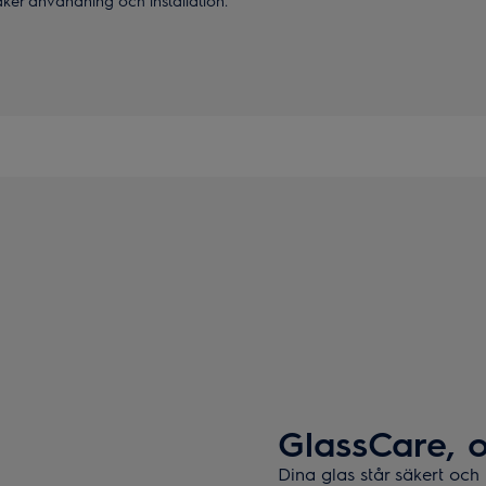
säker användning och installation.
GlassCare, 
Dina glas står säkert och