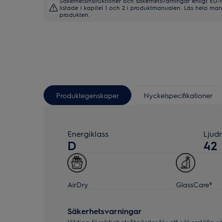
Säkerhetsinstruktioner och säkerhetsvarningar enligt EU-
listade i kapitel 1 och 2 i produktmanualen. Läs hela m
produkten.
Produktegenskaper
Nyckelspecifikationer
Energiklass
Ljud
D
42
AirDry
GlassCare®
Säkerhetsvarningar