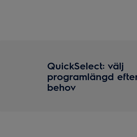
QuickSelect: välj
programlängd efte
behov