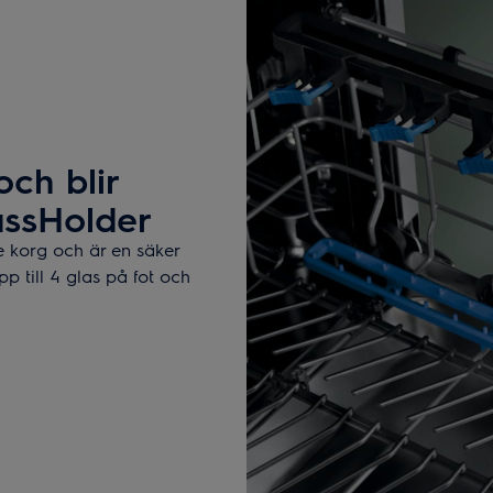
och blir
assHolder
e korg och är en säker
p till 4 glas på fot och