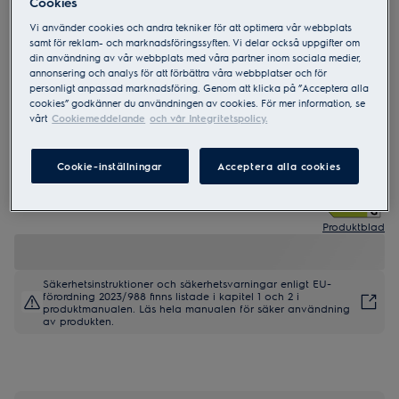
Cookies
Vi använder cookies och andra tekniker för att optimera vår webbplats
samt för reklam- och marknadsföringssyften. Vi delar också uppgifter om
ESG89410UW
din användning av vår webbplats med våra partner inom sociala medier,
700 GlassCare 60 cm
annonsering och analys för att förbättra våra webbplatser och för
personligt anpassad marknadsföring. Genom att klicka på ”Acceptera alla
cookies” godkänner du användningen av cookies. För mer information, se
vårt
Cookiemeddelande
och vår Integritetspolicy.
Cookie-inställningar
Acceptera alla cookies
0 (0)
Produktblad
Säkerhetsinstruktioner och säkerhetsvarningar enligt EU-
förordning 2023/988 finns listade i kapitel 1 och 2 i
produktmanualen. Läs hela manualen för säker användning
av produkten.