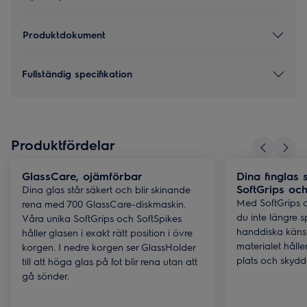
Produktdokument
Fullständig specifikation
Produktfördelar
GlassCare, ojämförbar
Dina finglas
SoftGrips och
Dina glas står säkert och blir skinande
Med SoftGrips 
rena med 700 GlassCare-diskmaskin.
du inte längre 
Våra unika SoftGrips och SoftSpikes
handdiska känsl
håller glasen i exakt rätt position i övre
materialet hålle
korgen. I nedre korgen ser GlassHolder
plats och skydd
till att höga glas på fot blir rena utan att
gå sönder.