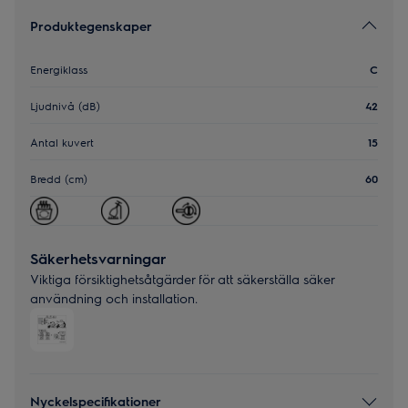
Produktegenskaper
Energiklass
C
Ljudnivå (dB)
42
Antal kuvert
15
Bredd (cm)
60
Säkerhetsvarningar
Viktiga försiktighetsåtgärder för att säkerställa säker
användning och installation.
Nyckelspecifikationer