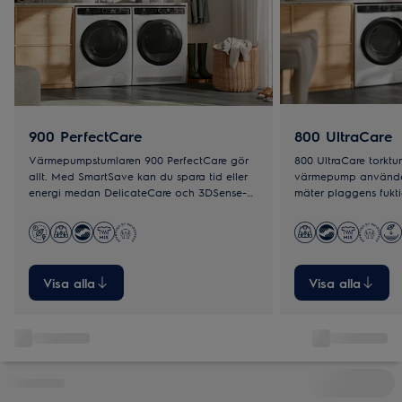
900 PerfectCare
800 UltraCare
Värmepumpstumlaren 900 PerfectCare gör
800 UltraCare torkt
allt. Med SmartSave kan du spara tid eller
värmepump använde
energi medan DelicateCare och 3DSense-
mäter plaggens fukti
teknologin säkerställer exakt och fullständig
skonsam torkning, äv
torkning.
som till exempel dun
Visa alla
Visa alla