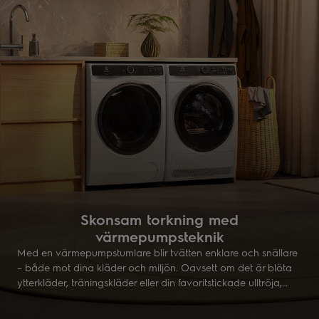
Skonsam torkning med
värmepumpsteknik
Med en värmepumpstumlare blir tvätten enklare och snällare
– både mot dina kläder och miljön. Oavsett om det är blöta
ytterkläder, träningskläder eller din favoritstickade ulltröja,
torkas allt varsamt vid låg temperatur. Tekniken återanvänder
värmen för att spara energi, samtidigt som kläderna håller