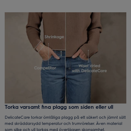
Torka varsamt fina plagg som siden eller ull
DelicateCare torkar ömtåliga plagg på ett säkert och jämnt sätt
med skräddarsydd temperatur och trumrörelser. Även material
som silke och ull torkas med överlägsen skonsamhet.