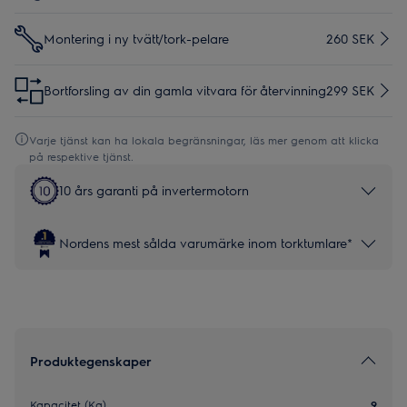
Montering i ny tvätt/tork-pelare
260 SEK
Bortforsling av din gamla vitvara för återvinning
299 SEK
Varje tjänst kan ha lokala begränsningar, läs mer genom att klicka
på respektive tjänst.
10 års garanti på invertermotorn
Nordens mest sålda varumärke inom torktumlare*
Produktegenskaper
Kapacitet (Kg)
9