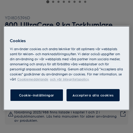
YDI8D5396D
800 UltraCare 9 kg Torktumlare
Cookies
Vi använder cookies och andra tekniker för att optimera vår webbplats
samt för reklam- och marknadsföringssyften. Vi delar också uppgifter om
din användning av vår webbplats med våra partner inom sociala medier,
0 (0)
annonsering och analys för att förbättra våra webbplatser och för
personligt anpassad marknadsföring. Genom att klicka på ”Acceptera alla
cookies” godkänner du användningen av cookies. För mer information, se
Produktblad
vårt
Cookiemeddelande
och vår Integritetspolicy.
Cookie-inställningar
Acceptera alla cookies
Säkerhetsinstruktioner och säkerhetsvarningar enligt EU-
förordning 2023/988 finns listade i kapitel 1 och 2 i
produktmanualen. Läs hela manualen för säker användning
av produkten.