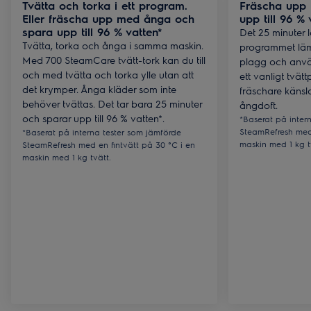
Tvätta och torka i ett program.
Fräscha upp
Eller fräscha upp med ånga och
upp till 96 % 
spara upp till 96 % vatten*
Det 25 minuter
Tvätta, torka och ånga i samma maskin.
programmet lämp
Med 700 SteamCare tvätt-tork kan du till
plagg och anvä
och med tvätta och torka ylle utan att
ett vanligt tvät
det krymper. Ånga kläder som inte
fräschare känsla,
behöver tvättas. Det tar bara 25 minuter
ångdoft.
och sparar upp till 96 % vatten*.
*Baserat på inter
SteamRefresh med 
*Baserat på interna tester som jämförde
maskin med 1 kg t
SteamRefresh med en fintvätt på 30 °C i en
maskin med 1 kg tvätt.