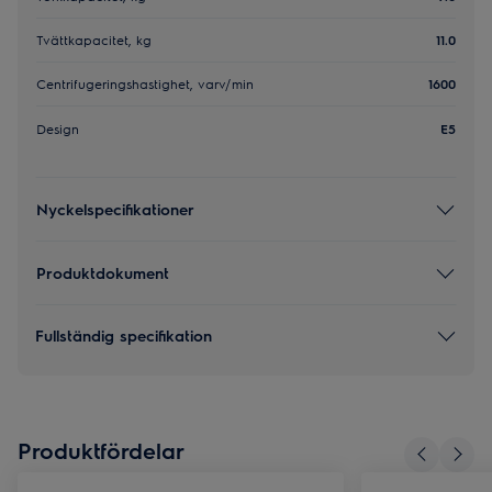
Tvättkapacitet, kg
11.0
Centrifugeringshastighet, varv/min
1600
Design
E5
Nyckelspecifikationer
Produktdokument
Fullständig specifikation
Produktfördelar