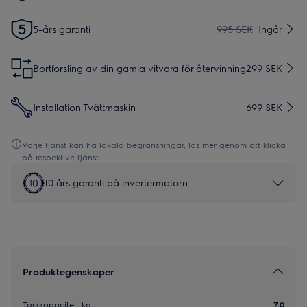
5-års garanti
995 SEK
Ingår
Bortforsling av din gamla vitvara för återvinning
299 SEK
Installation Tvättmaskin
699 SEK
Varje tjänst kan ha lokala begränsningar, läs mer genom att klicka
på respektive tjänst.
10 års garanti på invertermotorn
Produktegenskaper
Torkkapacitet, kg
7.0