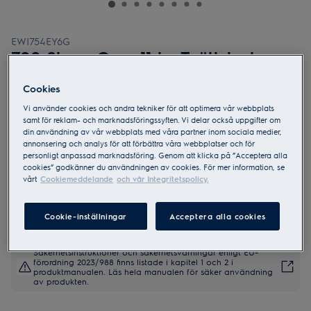
EWI754EY6G
700 SteamCare 11 kg Tvätt-tork
Cookies
Vi använder cookies och andra tekniker för att optimera vår webbplats
samt för reklam- och marknadsföringssyften. Vi delar också uppgifter om
din användning av vår webbplats med våra partner inom sociala medier,
annonsering och analys för att förbättra våra webbplatser och för
5 (1)
personligt anpassad marknadsföring. Genom att klicka på ”Acceptera alla
cookies” godkänner du användningen av cookies. För mer information, se
Produktblad
vårt
Cookiemeddelande
och vår Integritetspolicy.
Cookie-inställningar
Acceptera alla cookies
Säkerhetsinstruktioner och säkerhetsvarningar enligt EU-
förordning 2023/988 finns listade i kapitel 1 och 2 i
produktmanualen. Läs hela manualen för säker användning
av produkten.