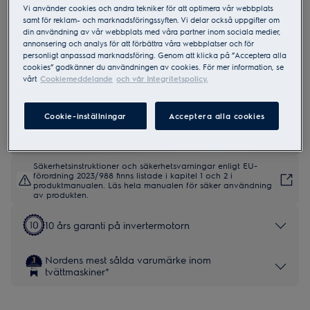
Vi använder cookies och andra tekniker för att optimera vår webbplats
samt för reklam- och marknadsföringssyften. Vi delar också uppgifter om
din användning av vår webbplats med våra partner inom sociala medier,
EFI742BX4B
annonsering och analys för att förbättra våra webbplatser och för
700 SteamCare 10.5 kg Tvättmaskin
personligt anpassad marknadsföring. Genom att klicka på ”Acceptera alla
cookies” godkänner du användningen av cookies. För mer information, se
vårt
Cookiemeddelande
och vår Integritetspolicy.
5 (3)
Cookie-inställningar
Acceptera alla cookies
Produktblad
Säkerhetsinstruktioner och säkerhetsvarningar enligt EU-
förordning 2023/988 finns listade i kapitel 1 och 2 i
produktmanualen. Läs hela manualen för säker användning
av produkten.
10 års garanti på invertermotorn
Nordens mest sålda varumärke inom
tvättmaskiner*