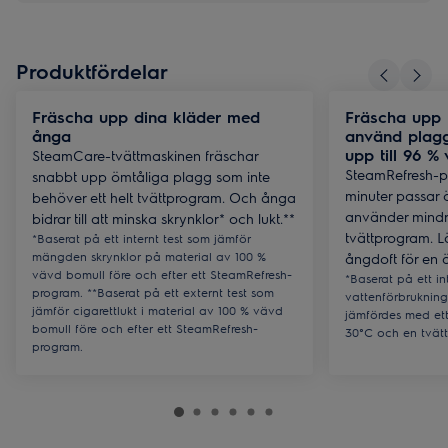
Produktfördelar
Fräscha upp dina kläder med
Fräscha upp
ånga
använd plagg
upp till 96 %
SteamCare-tvättmaskinen fräschar
SteamRefresh-
snabbt upp ömtåliga plagg som inte
minuter passar
behöver ett helt tvättprogram. Och ånga
använder mindre
bidrar till att minska skrynklor* och lukt.**
tvättprogram. Lä
*Baserat på ett internt test som jämför
mängden skrynklor på material av 100 %
ångdoft för en 
vävd bomull före och efter ett SteamRefresh-
*Baserat på ett in
program. **Baserat på ett externt test som
vattenförbruknin
jämför cigarettlukt i material av 100 % vävd
jämfördes med ett
bomull före och efter ett SteamRefresh-
30°C och en tvät
program.