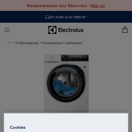
Kampanjveckor hos Electrolux –
Köp nu
Fri frakt över 1000 kr*
Tvättmaskiner
Frontmatad tvättmaskin
Tryck för att zooma
Cookies