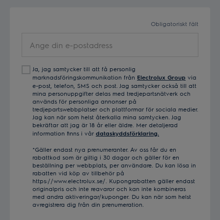
Obligatoriskt fält
Ange
din
e-
Ja, jag samtycker till att få personlig
postadress
marknadsföringskommunikation från
Electrolux Group
via
e-post, telefon, SMS och post. Jag samtycker också till att
mina personuppgifter delas med tredjepartsnätverk och
används för personliga annonser på
tredjepartswebbplatser och plattformar för sociala medier.
Jag kan när som helst återkalla mina samtycken. Jag
bekräftar att jag är 18 år eller äldre. Mer detaljerad
information finns i vår
dataskyddsförklaring.
*Gäller endast nya prenumeranter. Av oss får du en
rabattkod som är giltig i 30 dagar och gäller för en
beställning per webbplats, per användare. Du kan lösa in
rabatten vid köp av tillbehör på
https://www.electrolux.se/. Kupongrabatten gäller endast
originalpris och inte reavaror och kan inte kombineras
med andra aktiveringar/kuponger. Du kan när som helst
avregistrera dig från din prenumeration.