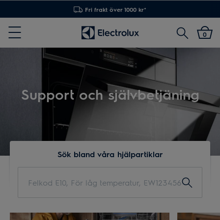
Fri frakt över 1000 kr*
Sök
0
Menu
Support och självbetjäning
Sök bland våra hjälpartiklar
Felkod
E10,
För
låg
temperatur,