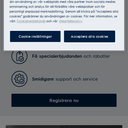
din användning av vår webbplats med våra partner inom sociala medier,
annonsering och analys för att förbättra våra webbplatser och för
Registrera dina produkter med MyElectrolux och
personligt anpassad marknadsföring. Genom att klicka på ”Acceptera alla
hitta allt du behöver på ett ställe.
cookies” godkänner du användningen av cookies. För mer information, se
vårt
Cookiemeddelande
och vår
Integritetspolicy.
Enkel åtkomst
till dina
bruksanvisningar och guider
Cookie-inställningar
Acceptera alla cookies
Få specialerbjudanden
och rabatter
Smidigare
support och service
Registrera nu