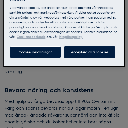
rätten blir därmed nyttigare och mer hälsosam.
Middagsstunden blir dessutom till en kulinarisk
Vi använder cookies och andra tekniker för att optimera vår webbplats
samt för reklam- och marknadsföringssyften. Vi delar också uppgifter om
upplevelse, färg och spänst bevaras bättre vid
din användning av vår webbplats med våra partner inom sociala medier,
ångtillagning och resultatet blir saftigare och
annonsering och analys för att förbättra våra webbplatser och för
personligt anpassad marknadsföring. Genom att klicka på ”Acceptera alla
spänstigare mat.
cookies” godkänner du användningen av cookies. För mer information, se
vårt
Cookiemeddelande
och vår
Integritetspolicy.
Undvik farliga fetter
Cookie-inställningar
Acceptera alla cookies
Ångad mat ger en mindre mängd fett eftersom du kan
skippa det matlagningsfett som man vanligtvis har vid
stekning.
Bevara näring och konsistens
Med hjälp av ånga bevaras upp till 90% C-vitamin*.
Färg och spänst bevaras när du lagar maten i en ugn
med ånga– ångade råvaror suger nämligen inte åt sig
onödig vätska och du kokar heller inte bort några