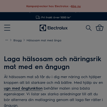
Kampanjveckor hos Electrolux –
Köp nu
Fri frakt över 1000 kr*
Sök
0
Menu
Blogg
Hälsosam mat med ånga
Laga hälsosam och näringsrik
mat med en ångugn
Ät hälsosam mat så får du i dig mer näring och hjälper
kroppen att bli starkare och må bättre. Med hjälp av en
ugn med ångfunktion
behåller maten sina bästa
egenskaper. Vi listar sex starka anledningar till att du
bör alternera din matlagning genom att laga fler rätter i
ångugn.