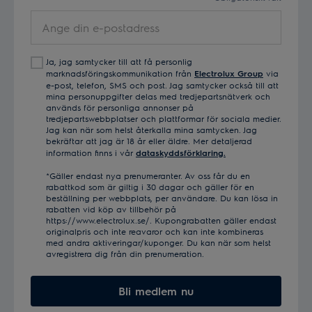
Ange
din
e-
Ja, jag samtycker till att få personlig
postadress
marknadsföringskommunikation från
Electrolux Group
via
e-post, telefon, SMS och post. Jag samtycker också till att
mina personuppgifter delas med tredjepartsnätverk och
används för personliga annonser på
tredjepartswebbplatser och plattformar för sociala medier.
Jag kan när som helst återkalla mina samtycken. Jag
bekräftar att jag är 18 år eller äldre. Mer detaljerad
information finns i vår
dataskyddsförklaring.
*Gäller endast nya prenumeranter. Av oss får du en
rabattkod som är giltig i 30 dagar och gäller för en
beställning per webbplats, per användare. Du kan lösa in
rabatten vid köp av tillbehör på
https://www.electrolux.se/. Kupongrabatten gäller endast
originalpris och inte reavaror och kan inte kombineras
med andra aktiveringar/kuponger. Du kan när som helst
avregistrera dig från din prenumeration.
Bli medlem nu