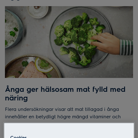
Ånga ger hälsosam mat fylld med
näring
Flera undersökningar visar att mat tillagad i ånga
innehåller en betydligt högre mängd vitaminer och
mineraler än vad kokad mat gör. Det försvinner helt
enkelt färre ämnen under tillagningsprocessen, och
Cookies